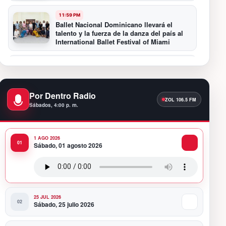
11:59 PM
Ballet Nacional Dominicano llevará el
talento y la fuerza de la danza del país al
International Ballet Festival of Miami
11:55 PM
Hospiten Santo Domingo destaca el valor
de la lactancia materna
Por Dentro Radio
Sábados, 4:00 p. m.
11:09 PM
Banreservas recibe nuevamente la máxima
calificación crediticia AAA.do de Moody’s
Local RD con perspectiva Estable
1 AGO 2026
Sábado, 01 agosto 2026
10:51 PM
Producciones Panda Rosa anuncia su
nueva puesta en escena: “PARADISO”
25 JUL 2026
Sábado, 25 julio 2026