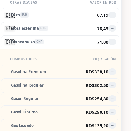
OTRAS DIVISAS
VALOR EN RD$
🇪🇺
67,19
Euro
—
EUR
🇬🇧
78,43
Libra esterlina
—
GBP
🇨🇭
71,80
Franco suizo
—
CHF
COMBUSTIBLES
RD$ / GALÓN
RD$338,10
Gasolina Premium
—
RD$302,50
Gasolina Regular
—
RD$254,80
Gasoil Regular
—
RD$290,10
Gasoil Óptimo
—
RD$135,20
Gas Licuado
—