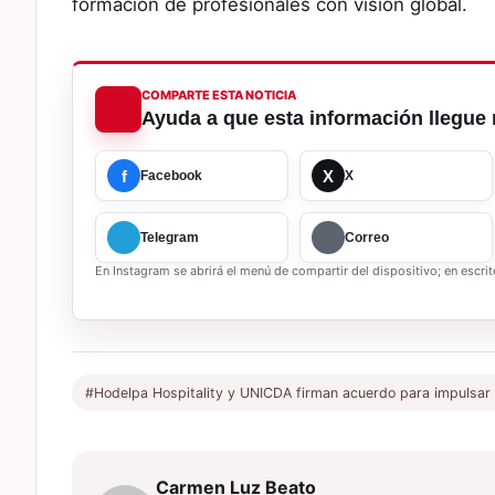
formación de profesionales con visión global.
COMPARTE ESTA NOTICIA
Ayuda a que esta información llegue 
f
X
Facebook
X
Telegram
Correo
En Instagram se abrirá el menú de compartir del dispositivo; en escrito
#Hodelpa Hospitality y UNICDA firman acuerdo para impulsar l
Carmen Luz Beato