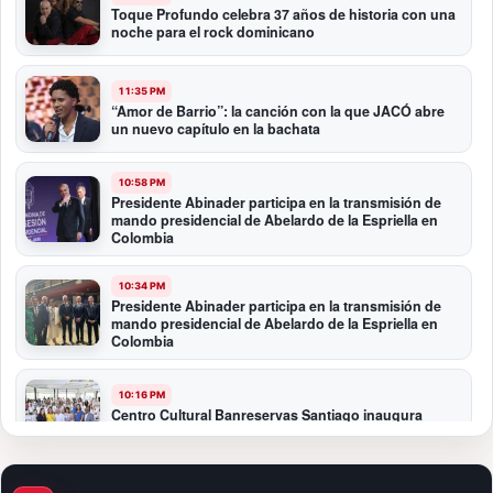
Toque Profundo celebra 37 años de historia con una
noche para el rock dominicano
11:35 PM
“Amor de Barrio”: la canción con la que JACÓ abre
un nuevo capítulo en la bachata
10:58 PM
Presidente Abinader participa en la transmisión de
mando presidencial de Abelardo de la Espriella en
Colombia
10:34 PM
Presidente Abinader participa en la transmisión de
mando presidencial de Abelardo de la Espriella en
Colombia
10:16 PM
Centro Cultural Banreservas Santiago inaugura
Primer Congreso de Artesanos de Santiago
9:04 PM