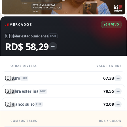
MERCADOS
EN VIVO
🇺🇸
Dólar estadounidense
USD
RD$ 58,29
—
OTRAS DIVISAS
VALOR EN RD$
🇪🇺
67,33
Euro
—
EUR
🇬🇧
78,55
Libra esterlina
—
GBP
🇨🇭
72,09
Franco suizo
—
CHF
COMBUSTIBLES
RD$ / GALÓN