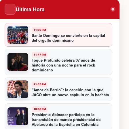
Última Hora
11:59 PM
Santo Domingo se convierte en la capital
del orgullo dominicano
11:47 PM
Toque Profundo celebra 37 años de
historia con una noche para el rock
dominicano
11:35 PM
“Amor de Barrio”: la canción con la que
JACÓ abre un nuevo capítulo en la bachata
10:58 PM
Presidente Abinader participa en la
transmisión de mando presidencial de
Abelardo de la Espriella en Colombia