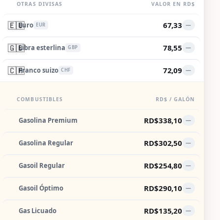
OTRAS DIVISAS
VALOR EN RD$
🇪🇺
67,33
Euro
—
EUR
🇬🇧
78,55
Libra esterlina
—
GBP
🇨🇭
72,09
Franco suizo
—
CHF
COMBUSTIBLES
RD$ / GALÓN
RD$338,10
Gasolina Premium
—
RD$302,50
Gasolina Regular
—
RD$254,80
Gasoil Regular
—
RD$290,10
Gasoil Óptimo
—
RD$135,20
Gas Licuado
—