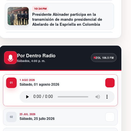
10:34 PM
Presidente Abinader participa en la
transmisión de mando presidencial de
Abelardo de la Espriella en Colombia
10:16 PM
Centro Cultural Banreservas Santiago
inaugura Primer Congreso de Artesanos de
Santiago
Por Dentro Radio
Sábados, 4:00 p. m.
9:04 PM
Premios a la Moda Dominicana celebró su
quinta edición en el Teatro Nacional
1 AGO 2026
Sábado, 01 agosto 2026
11:58 PM
Presidente Abinader viaja a Colombia para
participar en la toma de posesión de
Abelardo de la Espriella
25 JUL 2026
Sábado, 25 julio 2026