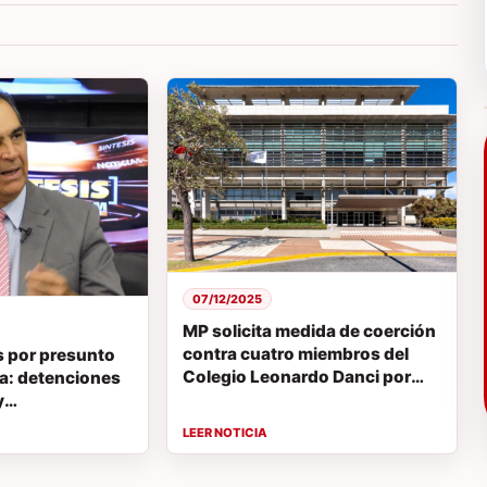
07/12/2025
MP solicita medida de coerción
contra cuatro miembros del
 por presunto
Colegio Leonardo Danci por
sa: detenciones
homicidio involuntario
y
 clave marcan el
o