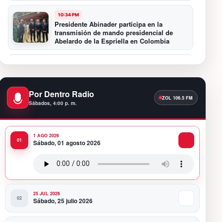
10:34 PM
Presidente Abinader participa en la
transmisión de mando presidencial de
Abelardo de la Espriella en Colombia
10:16 PM
Centro Cultural Banreservas Santiago
inaugura Primer Congreso de Artesanos de
Santiago
Por Dentro Radio
Sábados, 4:00 p. m.
9:04 PM
Premios a la Moda Dominicana celebró su
quinta edición en el Teatro Nacional
1 AGO 2026
Sábado, 01 agosto 2026
11:58 PM
Presidente Abinader viaja a Colombia para
participar en la toma de posesión de
Abelardo de la Espriella
25 JUL 2026
Sábado, 25 julio 2026