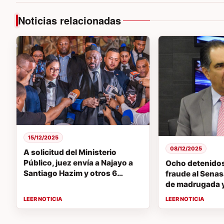
Noticias relacionadas
15/12/2025
08/12/2025
A solicitud del Ministerio
Público, juez envía a Najayo a
Ocho detenidos
Santiago Hazim y otros 6
fraude al Sena
arrestados en la Operación
de madrugada 
Cobra
colaboraciones
avance del cas