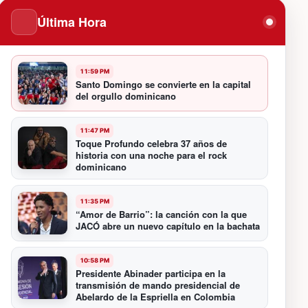
Última Hora
11:59 PM
Santo Domingo se convierte en la capital
del orgullo dominicano
11:47 PM
Toque Profundo celebra 37 años de
historia con una noche para el rock
dominicano
11:35 PM
“Amor de Barrio”: la canción con la que
JACÓ abre un nuevo capítulo en la bachata
10:58 PM
Presidente Abinader participa en la
transmisión de mando presidencial de
Abelardo de la Espriella en Colombia