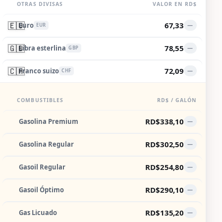
OTRAS DIVISAS
VALOR EN RD$
🇪🇺
67,33
Euro
—
EUR
🇬🇧
78,55
Libra esterlina
—
GBP
🇨🇭
72,09
Franco suizo
—
CHF
COMBUSTIBLES
RD$ / GALÓN
RD$338,10
Gasolina Premium
—
RD$302,50
Gasolina Regular
—
RD$254,80
Gasoil Regular
—
RD$290,10
Gasoil Óptimo
—
RD$135,20
Gas Licuado
—