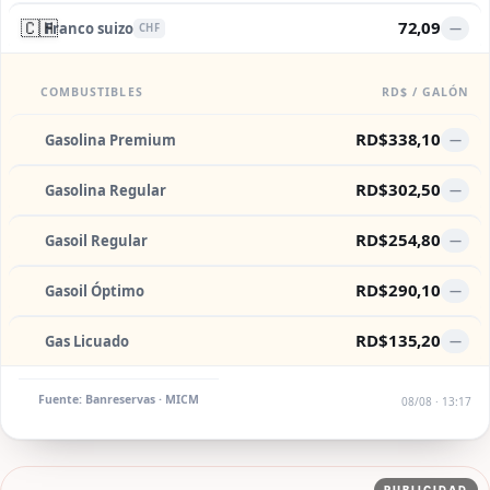
🇨🇭
72,09
Franco suizo
—
CHF
COMBUSTIBLES
RD$ / GALÓN
RD$338,10
Gasolina Premium
—
RD$302,50
Gasolina Regular
—
RD$254,80
Gasoil Regular
—
RD$290,10
Gasoil Óptimo
—
RD$135,20
Gas Licuado
—
Fuente: Banreservas · MICM
08/08 · 13:17
PUBLICIDAD