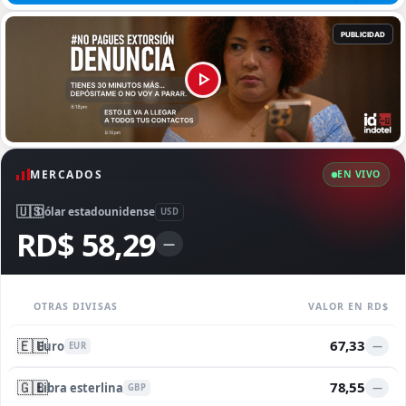
MERCADOS
EN VIVO
🇺🇸
Dólar estadounidense
USD
RD$ 58,29
—
OTRAS DIVISAS
VALOR EN RD$
🇪🇺
67,33
Euro
—
EUR
🇬🇧
78,55
Libra esterlina
—
GBP