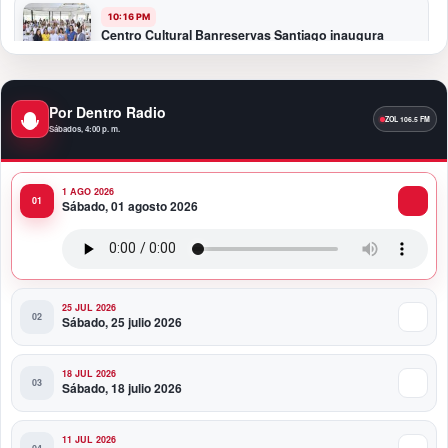
10:16 PM
Centro Cultural Banreservas Santiago inaugura
Primer Congreso de Artesanos de Santiago
9:04 PM
Por Dentro Radio
Premios a la Moda Dominicana celebró su quinta
Sábados, 4:00 p. m.
edición en el Teatro Nacional
1 AGO 2026
11:58 PM
Sábado, 01 agosto 2026
Presidente Abinader viaja a Colombia para participar
en la toma de posesión de Abelardo de la Espriella
25 JUL 2026
Sábado, 25 julio 2026
18 JUL 2026
Sábado, 18 julio 2026
11 JUL 2026