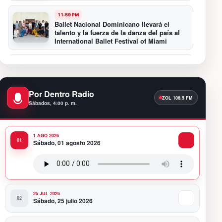
11:59 PM
Ballet Nacional Dominicano llevará el
talento y la fuerza de la danza del país al
International Ballet Festival of Miami
11:55 PM
Hospiten Santo Domingo destaca el valor
de la lactancia materna
Por Dentro Radio
Sábados, 4:00 p. m.
11:09 PM
Banreservas recibe nuevamente la máxima
calificación crediticia AAA.do de Moody’s
Local RD con perspectiva Estable
1 AGO 2026
Sábado, 01 agosto 2026
10:51 PM
Producciones Panda Rosa anuncia su
nueva puesta en escena: “PARADISO”
25 JUL 2026
Sábado, 25 julio 2026