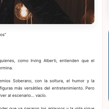
jos”
uienes, como Irving Alberti, entienden que el
ermina.
mios Soberano, con la soltura, el humor y la
iguras más versátiles del entretenimiento. Pero
lver al escenario… vacío.
ender que ya pasaron los aplausos y la vida sigue