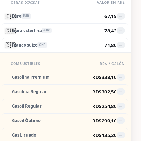
OTRAS DIVISAS
VALOR EN RD$
🇪🇺
67,19
Euro
—
EUR
🇬🇧
78,43
Libra esterlina
—
GBP
🇨🇭
71,80
Franco suizo
—
CHF
COMBUSTIBLES
RD$ / GALÓN
RD$338,10
Gasolina Premium
—
RD$302,50
Gasolina Regular
—
RD$254,80
Gasoil Regular
—
RD$290,10
Gasoil Óptimo
—
RD$135,20
Gas Licuado
—