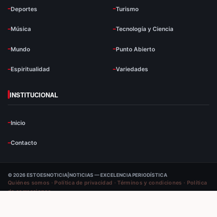
Deportes
Turismo
Música
Tecnología y Ciencia
Mundo
Punto Abierto
Espiritualidad
Variedades
INSTITUCIONAL
Inicio
Contacto
© 2026 ESTOESNOTICIA|NOTICIAS — EXCELENCIA PERIODÍSTICA
Quiénes somos
·
Política de privacidad
·
Términos y condiciones
·
Política
de correcciones
VOLVER ARRIBA