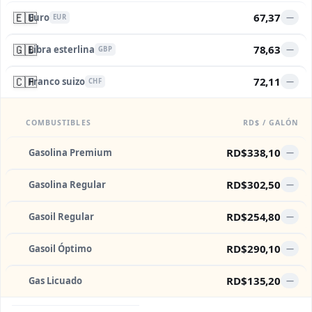
🇪🇺
67,37
Euro
—
EUR
🇬🇧
78,63
Libra esterlina
—
GBP
🇨🇭
72,11
Franco suizo
—
CHF
COMBUSTIBLES
RD$ / GALÓN
RD$338,10
Gasolina Premium
—
RD$302,50
Gasolina Regular
—
RD$254,80
Gasoil Regular
—
RD$290,10
Gasoil Óptimo
—
RD$135,20
Gas Licuado
—