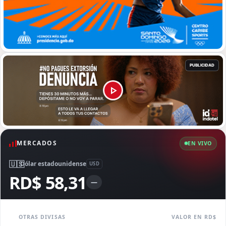
MERCADOS
EN VIVO
🇺🇸
Dólar estadounidense
USD
RD$ 58,31
—
OTRAS DIVISAS
VALOR EN RD$