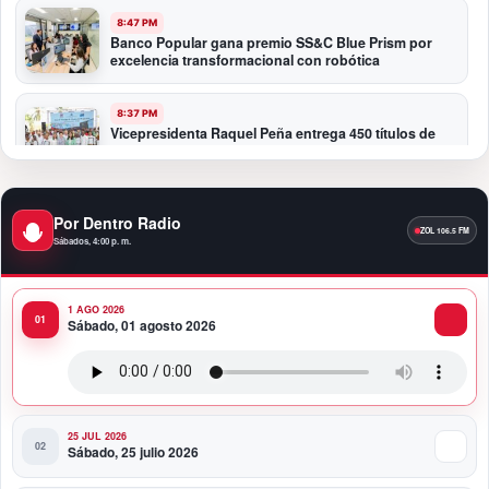
8:47 PM
Banco Popular gana premio SS&C Blue Prism por
excelencia transformacional con robótica
8:37 PM
Vicepresidenta Raquel Peña entrega 450 títulos de
propiedad a igual número de familias de Guayacanal
en Azua
Por Dentro Radio
11:59 PM
Santo Domingo se convierte en la capital del orgullo
Sábados, 4:00 p. m.
dominicano
1 AGO 2026
11:47 PM
Sábado, 01 agosto 2026
Toque Profundo celebra 37 años de historia con una
noche para el rock dominicano
25 JUL 2026
Sábado, 25 julio 2026