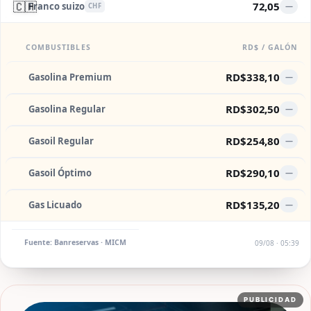
🇨🇭
72,05
Franco suizo
—
CHF
COMBUSTIBLES
RD$ / GALÓN
RD$338,10
Gasolina Premium
—
RD$302,50
Gasolina Regular
—
RD$254,80
Gasoil Regular
—
RD$290,10
Gasoil Óptimo
—
RD$135,20
Gas Licuado
—
Fuente: Banreservas · MICM
09/08 · 05:39
PUBLICIDAD