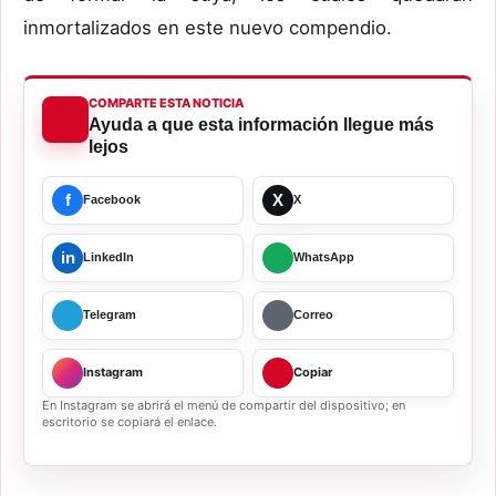
inmortalizados en este nuevo compendio.
COMPARTE ESTA NOTICIA
Ayuda a que esta información llegue más
lejos
f
X
Facebook
X
in
LinkedIn
WhatsApp
Telegram
Correo
Instagram
Copiar
En Instagram se abrirá el menú de compartir del dispositivo; en
escritorio se copiará el enlace.