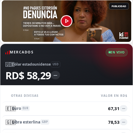
MERCADOS
EN VIVO
🇺🇸
Dólar estadounidense
USD
RD$ 58,29
—
OTRAS DIVISAS
VALOR EN RD$
🇪🇺
67,31
Euro
—
EUR
🇬🇧
78,53
Libra esterlina
—
GBP