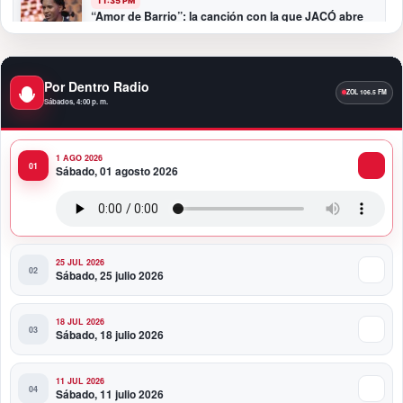
11:35 PM
“Amor de Barrio”: la canción con la que JACÓ abre
un nuevo capítulo en la bachata
10:58 PM
Por Dentro Radio
Presidente Abinader participa en la transmisión de
Sábados, 4:00 p. m.
mando presidencial de Abelardo de la Espriella en
Colombia
1 AGO 2026
10:34 PM
Sábado, 01 agosto 2026
Presidente Abinader participa en la transmisión de
mando presidencial de Abelardo de la Espriella en
Colombia
25 JUL 2026
Sábado, 25 julio 2026
18 JUL 2026
Sábado, 18 julio 2026
11 JUL 2026
Sábado, 11 julio 2026