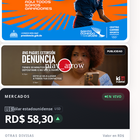
MERCADOS
EN VIVO
🇺🇸
Dólar estadounidense
USD
RD$ 58,30
▲
OTRAS DIVISAS
Valor en RD$