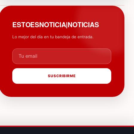
PUBLICIDAD
ESTOESNOTICIA|NOTICIAS
Lo mejor del día en tu bandeja de entrada.
Tu email
SUSCRIBIRME