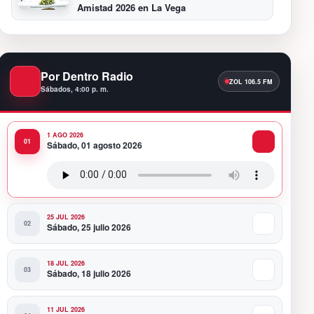
Amistad 2026 en La Vega
11:48 PM
Presidente Abinader encabeza
reconocimiento del Indotel a más de 170
Por Dentro Radio
estudiantes destacados en concurso de
vocaciones STEM
Sábados, 4:00 p. m.
12:21 AM
MIVHED rompe récord de gestión con 201
licencias de construcción emitidas en
1 AGO 2026
Sábado, 01 agosto 2026
julio; supera en 7 meses licencias de 2025
11:59 PM
Juan Luis Guerra está confirmado para
Festival Presidente
25 JUL 2026
Sábado, 25 julio 2026
18 JUL 2026
Sábado, 18 julio 2026
11 JUL 2026