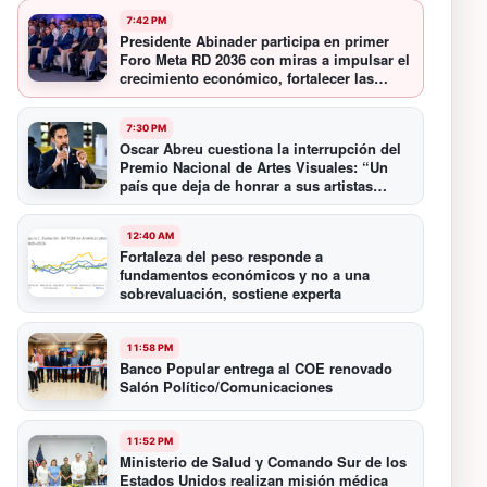
7:42 PM
Presidente Abinader participa en primer
Foro Meta RD 2036 con miras a impulsar el
crecimiento económico, fortalecer las
instituciones y elevar la productividad
7:30 PM
Oscar Abreu cuestiona la interrupción del
Premio Nacional de Artes Visuales: “Un
país que deja de honrar a sus artistas
comienza a olvidar su historia”
12:40 AM
Fortaleza del peso responde a
fundamentos económicos y no a una
sobrevaluación, sostiene experta
11:58 PM
Banco Popular entrega al COE renovado
Salón Político/Comunicaciones
11:52 PM
Ministerio de Salud y Comando Sur de los
Estados Unidos realizan misión médica