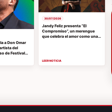
30/07/2026
Jandy Feliz presenta “El
Compromiso”, un merengue
que celebra el amor como una
decisión para toda la vida
ela a Don Omar
rtista del
o de Festival
26