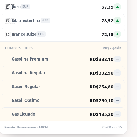
🇪🇺
67,35
Euro
▲
EUR
🇬🇧
78,52
Libra esterlina
▲
GBP
🇨🇭
72,18
Franco suizo
▲
CHF
COMBUSTIBLES
RD$ / galón
RD$338,10
Gasolina Premium
—
RD$302,50
Gasolina Regular
—
RD$254,80
Gasoil Regular
—
RD$290,10
Gasoil Óptimo
—
RD$135,20
Gas Licuado
—
Fuente: Banreservas · MICM
05/08 · 22:35