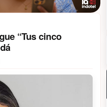
ngue “Tus cinco
adá