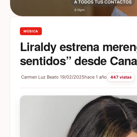
MÚSICA
Liraldy estrena mere
sentidos” desde Can
Carmen Luz Beato
19/02/2025
hace 1 año
447 vistas