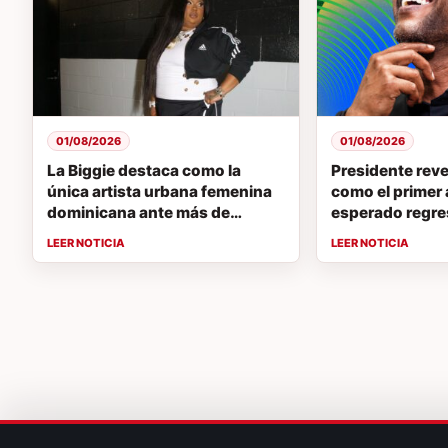
01/08/2026
01/08/2026
La Biggie destaca como la
Presidente rev
única artista urbana femenina
como el primer a
dominicana ante más de
esperado regres
12,000 fanáticos en el HOT 97
Presidente 20
Summer Jam 2026