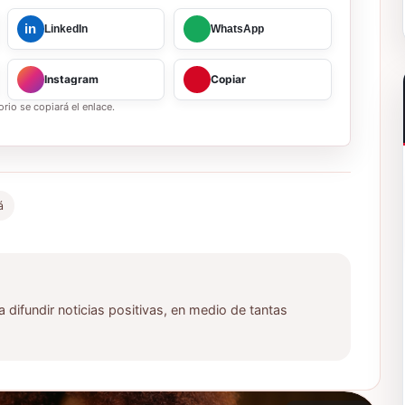
in
LinkedIn
WhatsApp
Instagram
Copiar
rio se copiará el enlace.
á
ifundir noticias positivas, en medio de tantas