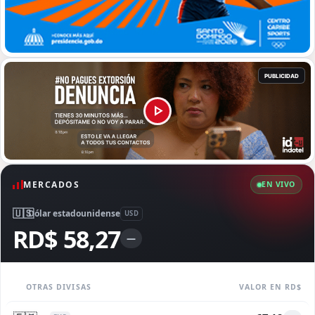
MERCADOS
EN VIVO
🇺🇸
Dólar estadounidense
USD
RD$ 58,27
—
OTRAS DIVISAS
VALOR EN RD$