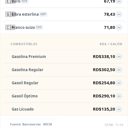
🇪🇺
67,19
Euro
—
EUR
🇬🇧
78,43
Libra esterlina
—
GBP
🇨🇭
71,80
Franco suizo
—
CHF
COMBUSTIBLES
RD$ / GALÓN
RD$338,10
Gasolina Premium
—
RD$302,50
Gasolina Regular
—
RD$254,80
Gasoil Regular
—
RD$290,10
Gasoil Óptimo
—
RD$135,20
Gas Licuado
—
Fuente: Banreservas · MICM
07/08 · 11:10