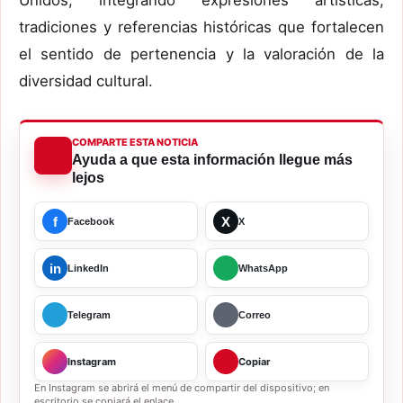
Unidos, integrando expresiones artísticas,
tradiciones y referencias históricas que fortalecen
el sentido de pertenencia y la valoración de la
diversidad cultural.
COMPARTE ESTA NOTICIA
Ayuda a que esta información llegue más
lejos
f
X
Facebook
X
in
LinkedIn
WhatsApp
Telegram
Correo
Instagram
Copiar
En Instagram se abrirá el menú de compartir del dispositivo; en
escritorio se copiará el enlace.