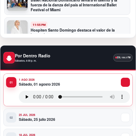
Ballet Nacional Dominicano llevará el talento y la
fuerza de la danza del país al International Ballet
Festival of Miami
11:55 PM
Hospiten Santo Domingo destaca el valor de la
lactancia materna
11:09 PM
Por Dentro Radio
Banreservas recibe nuevamente la máxima
calificación crediticia AAA.do de Moody’s Local RD
Sábados, 4:00 p. m.
con perspectiva Estable
1 AGO 2026
10:51 PM
Sábado, 01 agosto 2026
Producciones Panda Rosa anuncia su
nueva puesta en escena: “PARADISO”
25 JUL 2026
Sábado, 25 julio 2026
18 JUL 2026