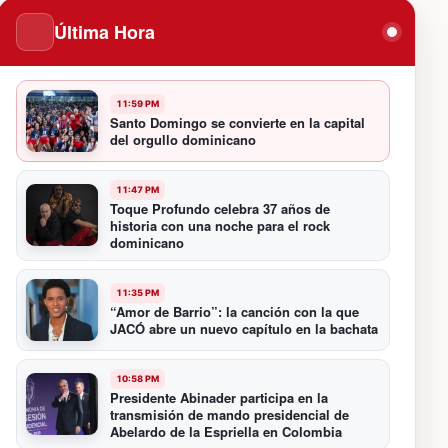
Última Hora
11:59 PM
Santo Domingo se convierte en la capital
del orgullo dominicano
11:47 PM
Toque Profundo celebra 37 años de
historia con una noche para el rock
dominicano
11:35 PM
“Amor de Barrio”: la canción con la que
JACÓ abre un nuevo capítulo en la bachata
10:58 PM
Presidente Abinader participa en la
transmisión de mando presidencial de
Abelardo de la Espriella en Colombia