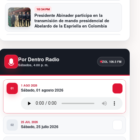
10:34 PM
Presidente Abinader participa en la
transmisión de mando presidencial de
Abelardo de la Espriella en Colombia
10:16 PM
Centro Cultural Banreservas Santiago
inaugura Primer Congreso de Artesanos de
Santiago
Por Dentro Radio
Sábados, 4:00 p. m.
9:04 PM
Premios a la Moda Dominicana celebró su
quinta edición en el Teatro Nacional
1 AGO 2026
Sábado, 01 agosto 2026
11:58 PM
Presidente Abinader viaja a Colombia para
participar en la toma de posesión de
Abelardo de la Espriella
25 JUL 2026
Sábado, 25 julio 2026