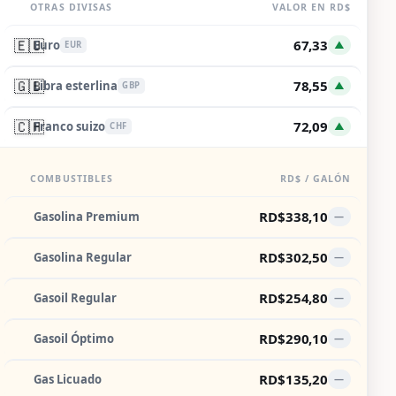
OTRAS DIVISAS
VALOR EN RD$
🇪🇺
67,33
Euro
▲
EUR
🇬🇧
78,55
Libra esterlina
▲
GBP
🇨🇭
72,09
Franco suizo
▲
CHF
COMBUSTIBLES
RD$ / GALÓN
RD$338,10
Gasolina Premium
—
RD$302,50
Gasolina Regular
—
RD$254,80
Gasoil Regular
—
RD$290,10
Gasoil Óptimo
—
RD$135,20
Gas Licuado
—