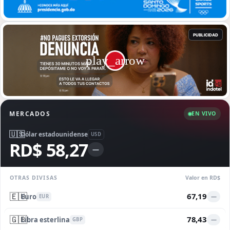
MERCADOS
EN VIVO
🇺🇸
Dólar estadounidense
USD
RD$ 58,27
—
OTRAS DIVISAS
Valor en RD$
🇪🇺
67,19
Euro
—
EUR
🇬🇧
78,43
Libra esterlina
—
GBP