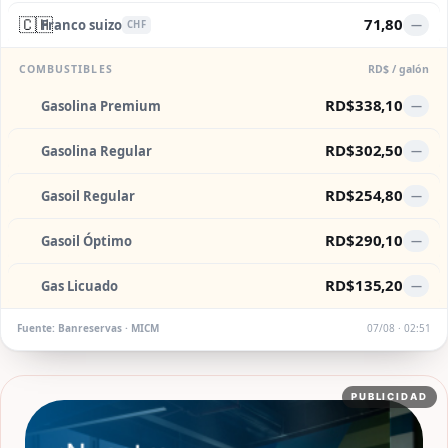
🇨🇭
71,80
Franco suizo
—
CHF
COMBUSTIBLES
RD$ / galón
RD$338,10
Gasolina Premium
—
RD$302,50
Gasolina Regular
—
RD$254,80
Gasoil Regular
—
RD$290,10
Gasoil Óptimo
—
RD$135,20
Gas Licuado
—
Fuente: Banreservas · MICM
07/08 · 02:51
PUBLICIDAD