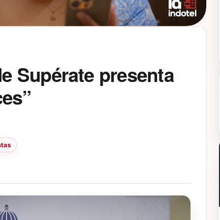
e Supérate presenta
ces”
stas