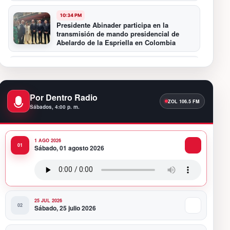
10:34 PM
Presidente Abinader participa en la
transmisión de mando presidencial de
Abelardo de la Espriella en Colombia
10:16 PM
Centro Cultural Banreservas Santiago
inaugura Primer Congreso de Artesanos de
Santiago
Por Dentro Radio
Sábados, 4:00 p. m.
9:04 PM
Premios a la Moda Dominicana celebró su
quinta edición en el Teatro Nacional
1 AGO 2026
Sábado, 01 agosto 2026
11:58 PM
Presidente Abinader viaja a Colombia para
participar en la toma de posesión de
Abelardo de la Espriella
25 JUL 2026
Sábado, 25 julio 2026