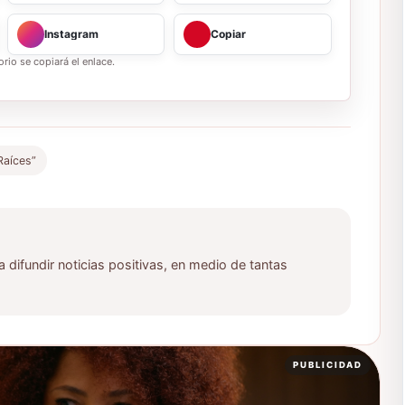
Instagram
Copiar
rio se copiará el enlace.
Raíces”
ifundir noticias positivas, en medio de tantas
PUBLICIDAD