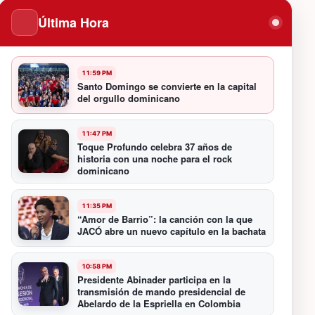
Última Hora
11:59 PM
Santo Domingo se convierte en la capital
del orgullo dominicano
11:47 PM
Toque Profundo celebra 37 años de
historia con una noche para el rock
dominicano
11:35 PM
“Amor de Barrio”: la canción con la que
JACÓ abre un nuevo capítulo en la bachata
10:58 PM
Presidente Abinader participa en la
transmisión de mando presidencial de
Abelardo de la Espriella en Colombia