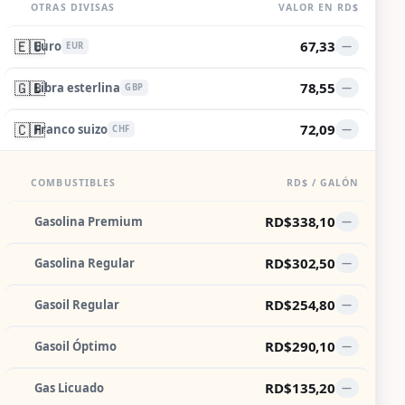
OTRAS DIVISAS
VALOR EN RD$
🇪🇺
67,33
Euro
—
EUR
🇬🇧
78,55
Libra esterlina
—
GBP
🇨🇭
72,09
Franco suizo
—
CHF
COMBUSTIBLES
RD$ / GALÓN
RD$338,10
Gasolina Premium
—
RD$302,50
Gasolina Regular
—
RD$254,80
Gasoil Regular
—
RD$290,10
Gasoil Óptimo
—
RD$135,20
Gas Licuado
—