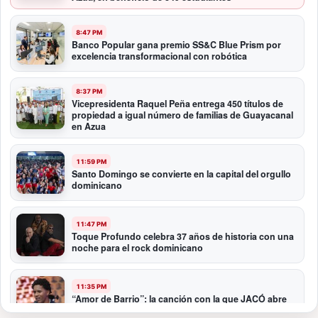
8:47 PM
Banco Popular gana premio SS&C Blue Prism por
excelencia transformacional con robótica
8:37 PM
Vicepresidenta Raquel Peña entrega 450 títulos de
propiedad a igual número de familias de Guayacanal
en Azua
11:59 PM
Santo Domingo se convierte en la capital del orgullo
dominicano
11:47 PM
Toque Profundo celebra 37 años de historia con una
noche para el rock dominicano
11:35 PM
“Amor de Barrio”: la canción con la que JACÓ abre
un nuevo capítulo en la bachata