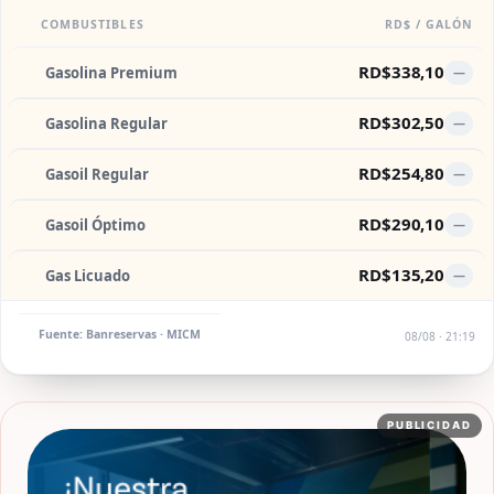
COMBUSTIBLES
RD$ / GALÓN
RD$338,10
Gasolina Premium
—
RD$302,50
Gasolina Regular
—
RD$254,80
Gasoil Regular
—
RD$290,10
Gasoil Óptimo
—
RD$135,20
Gas Licuado
—
Fuente: Banreservas · MICM
08/08 · 21:19
PUBLICIDAD