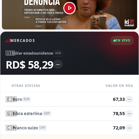
MERCADOS
EN VIVO
🇺🇸
Dólar estadounidense
USD
RD$ 58,29
—
OTRAS DIVISAS
VALOR EN RD$
🇪🇺
67,33
Euro
—
EUR
🇬🇧
78,55
Libra esterlina
—
GBP
🇨🇭
72,09
Franco suizo
—
CHF