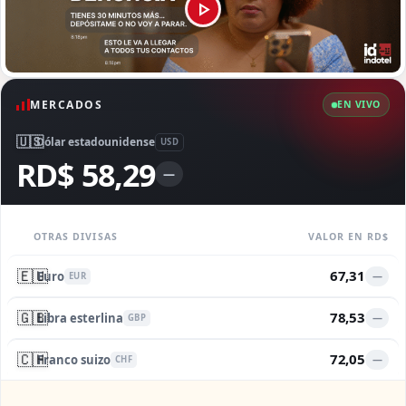
MERCADOS
EN VIVO
🇺🇸
Dólar estadounidense
USD
RD$ 58,29
—
OTRAS DIVISAS
VALOR EN RD$
🇪🇺
67,31
Euro
—
EUR
🇬🇧
78,53
Libra esterlina
—
GBP
🇨🇭
72,05
Franco suizo
—
CHF