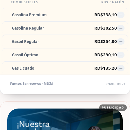
COMBUSTIBLES
RD$ / GALÓN
RD$338,10
Gasolina Premium
—
RD$302,50
Gasolina Regular
—
RD$254,80
Gasoil Regular
—
RD$290,10
Gasoil Óptimo
—
RD$135,20
Gas Licuado
—
Fuente: Banreservas · MICM
09/08 · 09:23
PUBLICIDAD