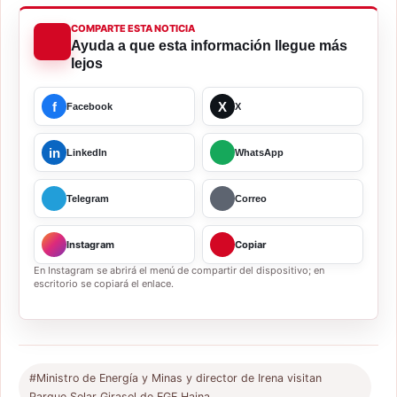
COMPARTE ESTA NOTICIA
Ayuda a que esta información llegue más
lejos
f
X
Facebook
X
in
LinkedIn
WhatsApp
Telegram
Correo
Instagram
Copiar
En Instagram se abrirá el menú de compartir del dispositivo; en
escritorio se copiará el enlace.
#Ministro de Energía y Minas y director de Irena visitan
Parque Solar Girasol de EGE Haina