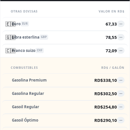
OTRAS DIVISAS
VALOR EN RD$
🇪🇺
67,33
Euro
—
EUR
🇬🇧
78,55
Libra esterlina
—
GBP
🇨🇭
72,09
Franco suizo
—
CHF
COMBUSTIBLES
RD$ / GALÓN
RD$338,10
Gasolina Premium
—
RD$302,50
Gasolina Regular
—
RD$254,80
Gasoil Regular
—
RD$290,10
Gasoil Óptimo
—