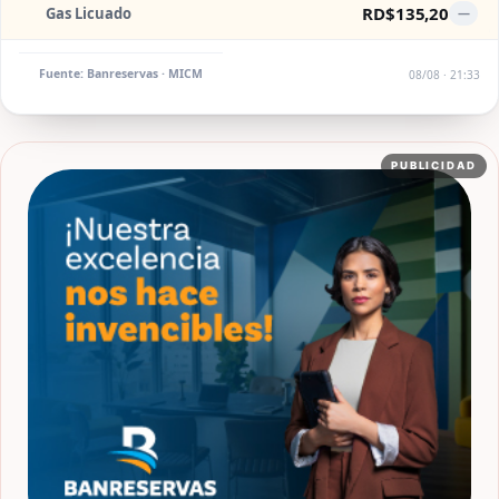
RD$135,20
Gas Licuado
—
Fuente: Banreservas · MICM
08/08 · 21:33
PUBLICIDAD