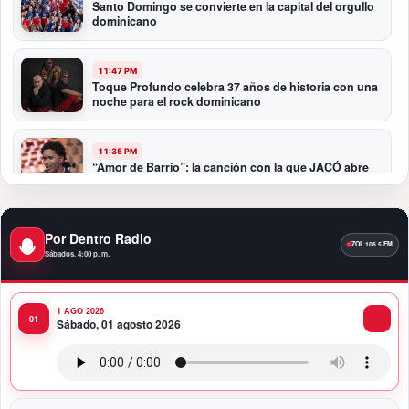
Santo Domingo se convierte en la capital del orgullo
dominicano
11:47 PM
Toque Profundo celebra 37 años de historia con una
noche para el rock dominicano
11:35 PM
“Amor de Barrio”: la canción con la que JACÓ abre
un nuevo capítulo en la bachata
10:58 PM
Por Dentro Radio
Presidente Abinader participa en la transmisión de
Sábados, 4:00 p. m.
mando presidencial de Abelardo de la Espriella en
Colombia
1 AGO 2026
10:34 PM
Sábado, 01 agosto 2026
Presidente Abinader participa en la transmisión de
mando presidencial de Abelardo de la Espriella en
Colombia