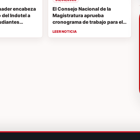
nader encabeza
El Consejo Nacional de la
del Indotel a
Magistratura aprueba
udiantes
cronograma de trabajo para el
 concurso de
proceso de evaluación de
EM
jueces de la Suprema Corte de
Justicia