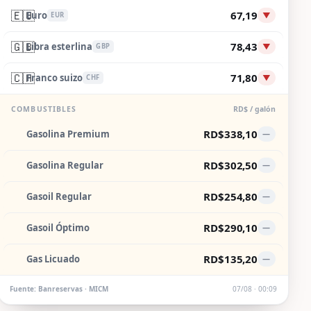
🇪🇺
67,19
Euro
▼
EUR
🇬🇧
78,43
Libra esterlina
▼
GBP
🇨🇭
71,80
Franco suizo
▼
CHF
COMBUSTIBLES
RD$ / galón
RD$338,10
Gasolina Premium
—
RD$302,50
Gasolina Regular
—
RD$254,80
Gasoil Regular
—
RD$290,10
Gasoil Óptimo
—
RD$135,20
Gas Licuado
—
Fuente: Banreservas · MICM
07/08 · 00:09