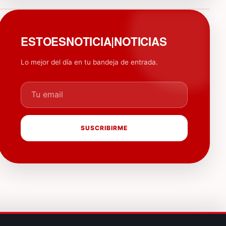
PUBLICIDAD
ESTOESNOTICIA|NOTICIAS
Lo mejor del día en tu bandeja de entrada.
Tu email
SUSCRIBIRME