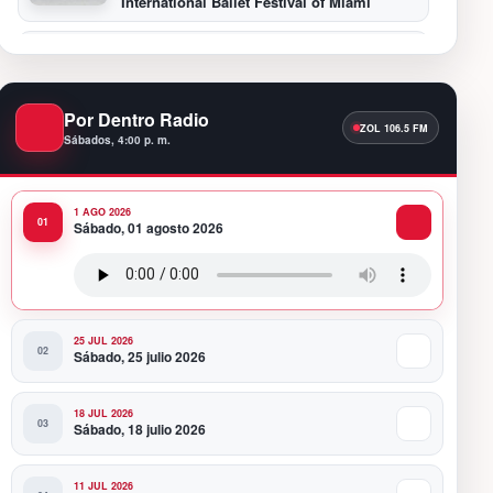
International Ballet Festival of Miami
11:55 PM
Hospiten Santo Domingo destaca el valor
de la lactancia materna
Por Dentro Radio
Sábados, 4:00 p. m.
11:09 PM
Banreservas recibe nuevamente la máxima
calificación crediticia AAA.do de Moody’s
Local RD con perspectiva Estable
1 AGO 2026
Sábado, 01 agosto 2026
10:51 PM
Producciones Panda Rosa anuncia su
nueva puesta en escena: “PARADISO”
25 JUL 2026
Sábado, 25 julio 2026
18 JUL 2026
Sábado, 18 julio 2026
11 JUL 2026