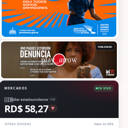
MERCADOS
EN VIVO
🇺🇸
Dólar estadounidense
USD
RD$ 58,27
▼
OTRAS DIVISAS
Valor en RD$