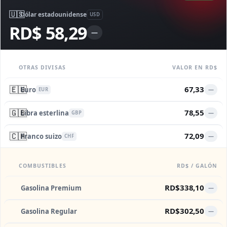
🇺🇸
Dólar estadounidense
USD
RD$ 58,29
—
OTRAS DIVISAS
VALOR EN RD$
🇪🇺
67,33
Euro
—
EUR
🇬🇧
78,55
Libra esterlina
—
GBP
🇨🇭
72,09
Franco suizo
—
CHF
COMBUSTIBLES
RD$ / GALÓN
RD$338,10
Gasolina Premium
—
RD$302,50
Gasolina Regular
—