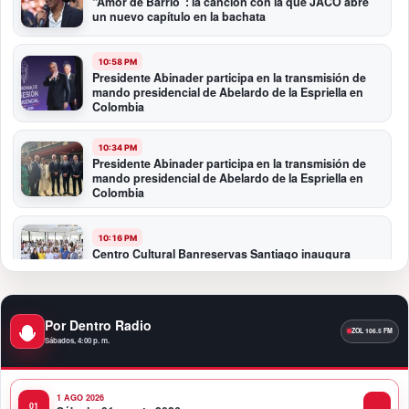
“Amor de Barrio”: la canción con la que JACÓ abre
un nuevo capítulo en la bachata
10:58 PM
Presidente Abinader participa en la transmisión de
mando presidencial de Abelardo de la Espriella en
Colombia
10:34 PM
Presidente Abinader participa en la transmisión de
mando presidencial de Abelardo de la Espriella en
Colombia
10:16 PM
Centro Cultural Banreservas Santiago inaugura
Primer Congreso de Artesanos de Santiago
9:04 PM
Por Dentro Radio
Premios a la Moda Dominicana celebró su quinta
Sábados, 4:00 p. m.
edición en el Teatro Nacional
1 AGO 2026
11:58 PM