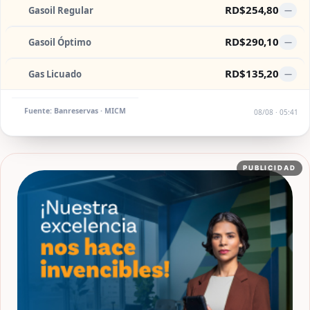
RD$254,80
Gasoil Regular
—
RD$290,10
Gasoil Óptimo
—
RD$135,20
Gas Licuado
—
Fuente: Banreservas · MICM
08/08 · 05:41
PUBLICIDAD