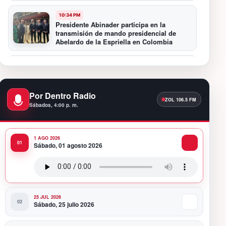
10:34 PM
Presidente Abinader participa en la
transmisión de mando presidencial de
Abelardo de la Espriella en Colombia
10:16 PM
Centro Cultural Banreservas Santiago
inaugura Primer Congreso de Artesanos de
Santiago
Por Dentro Radio
Sábados, 4:00 p. m.
9:04 PM
Premios a la Moda Dominicana celebró su
quinta edición en el Teatro Nacional
1 AGO 2026
Sábado, 01 agosto 2026
11:58 PM
Presidente Abinader viaja a Colombia para
participar en la toma de posesión de
Abelardo de la Espriella
25 JUL 2026
Sábado, 25 julio 2026