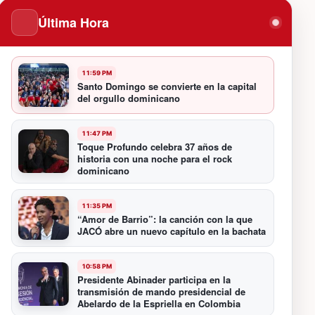
Última Hora
11:59 PM
Santo Domingo se convierte en la capital
del orgullo dominicano
11:47 PM
Toque Profundo celebra 37 años de
historia con una noche para el rock
dominicano
11:35 PM
“Amor de Barrio”: la canción con la que
JACÓ abre un nuevo capítulo en la bachata
10:58 PM
Presidente Abinader participa en la
transmisión de mando presidencial de
Abelardo de la Espriella en Colombia