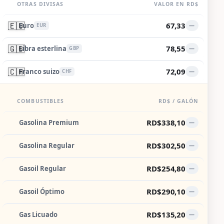
OTRAS DIVISAS
VALOR EN RD$
🇪🇺
67,33
Euro
—
EUR
🇬🇧
78,55
Libra esterlina
—
GBP
🇨🇭
72,09
Franco suizo
—
CHF
COMBUSTIBLES
RD$ / GALÓN
RD$338,10
Gasolina Premium
—
RD$302,50
Gasolina Regular
—
RD$254,80
Gasoil Regular
—
RD$290,10
Gasoil Óptimo
—
RD$135,20
Gas Licuado
—