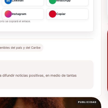
in
LinkedIn
WhatsApp
Instagram
Copiar
rio se copiará el enlace.
nibles del país y del Caribe
ifundir noticias positivas, en medio de tantas
PUBLICIDAD