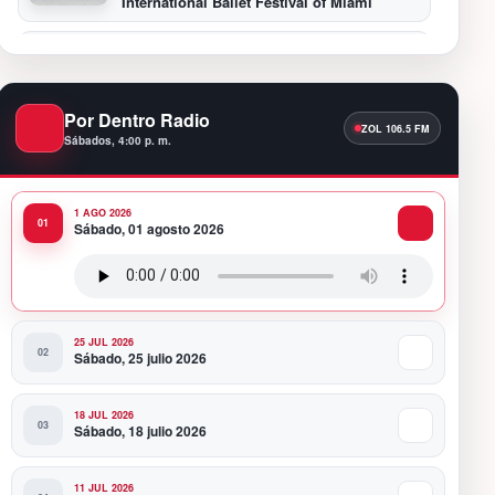
International Ballet Festival of Miami
11:55 PM
Hospiten Santo Domingo destaca el valor
de la lactancia materna
Por Dentro Radio
Sábados, 4:00 p. m.
11:09 PM
Banreservas recibe nuevamente la máxima
calificación crediticia AAA.do de Moody’s
Local RD con perspectiva Estable
1 AGO 2026
Sábado, 01 agosto 2026
10:51 PM
Producciones Panda Rosa anuncia su
nueva puesta en escena: “PARADISO”
25 JUL 2026
Sábado, 25 julio 2026
18 JUL 2026
Sábado, 18 julio 2026
11 JUL 2026