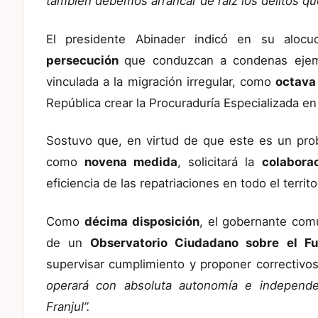
también debemos arrancar de raíz los delitos que
El presidente Abinader indicó en su alocu
persecución
que conduzcan a condenas ejemp
vinculada a la migración irregular, como
octava
República crear la Procuraduría Especializada en
Sostuvo que, en virtud de que este es un pro
como
novena medida
, solicitará la
colabora
eficiencia de las repatriaciones en todo el territo
Como
décima disposición
, el gobernante com
de un
Observatorio Ciudadano sobre el Fun
supervisar cumplimiento y proponer correctivos
operará con absoluta autonomía e independen
Franjul”.