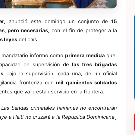
er,
anunció este domingo un conjunto de
15
as, pero necesarias
, con el fin de proteger a la
as leyes
del país.
el mandatario informó como
primera medida
que,
apacidad de supervisión de
las tres brigadas
as
bajo la supervisión, cada una, de un oficial
gilancia fronteriza con
mil quinientos soldados
ntos que ya prestan servicio en la frontera.
 Las bandas criminales haitianas no encontrarán
uye a Haití no cruzará a la República Dominicana”,