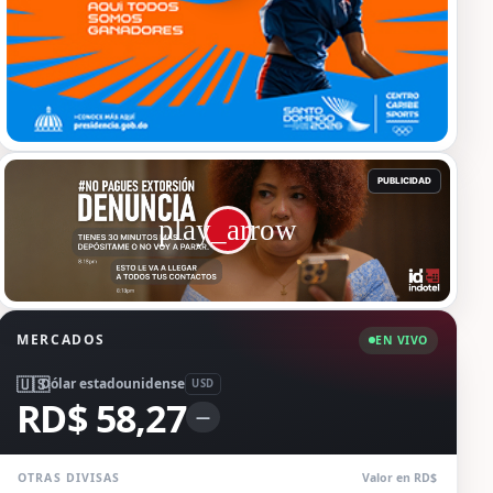
MERCADOS
EN VIVO
🇺🇸
Dólar estadounidense
USD
RD$ 58,27
—
OTRAS DIVISAS
Valor en RD$