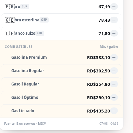
🇪🇺
67,19
Euro
—
EUR
🇬🇧
78,43
Libra esterlina
—
GBP
🇨🇭
71,80
Franco suizo
—
CHF
COMBUSTIBLES
RD$ / galón
RD$338,10
Gasolina Premium
—
RD$302,50
Gasolina Regular
—
RD$254,80
Gasoil Regular
—
RD$290,10
Gasoil Óptimo
—
RD$135,20
Gas Licuado
—
Fuente: Banreservas · MICM
07/08 · 04:33