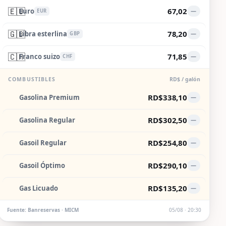
🇪🇺
67,02
Euro
—
EUR
🇬🇧
78,20
Libra esterlina
—
GBP
🇨🇭
71,85
Franco suizo
—
CHF
COMBUSTIBLES
RD$ / galón
RD$338,10
Gasolina Premium
—
RD$302,50
Gasolina Regular
—
RD$254,80
Gasoil Regular
—
RD$290,10
Gasoil Óptimo
—
RD$135,20
Gas Licuado
—
Fuente: Banreservas · MICM
05/08 · 20:30