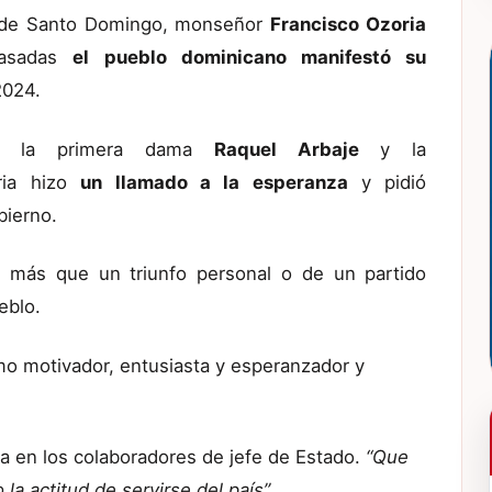
no de Santo Domingo, monseñor
Francisco Ozoria
pasadas
el pueblo dominicano manifestó su
2024.
ron la primera dama
Raquel Arbaje
y la
ria hizo
un llamado a la esperanza
y pidió
ierno.
n más que un triunfo personal o de un partido
eblo.
mo motivador, entusiasta y esperanzador y
 en los colaboradores de jefe de Estado.
“Que
 la actitud de servirse del país”.