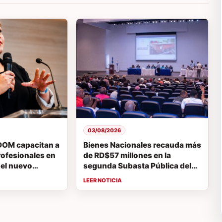
03/08/2026
DOM capacitan a
Bienes Nacionales recauda más
rofesionales en
de RD$57 millones en la
 el nuevo
segunda Subasta Pública del
trucción de la
año
inicana