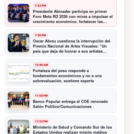
7:42 PM
Presidente Abinader participa en primer
Foro Meta RD 2036 con miras a impulsar el
crecimiento económico, fortalecer las
instituciones y elevar la productividad
7:30 PM
Oscar Abreu cuestiona la interrupción del
Premio Nacional de Artes Visuales: “Un
país que deja de honrar a sus artistas
comienza a olvidar su historia”
12:40 AM
Fortaleza del peso responde a
fundamentos económicos y no a una
sobrevaluación, sostiene experta
11:58 PM
Banco Popular entrega al COE renovado
Salón Político/Comunicaciones
11:52 PM
Ministerio de Salud y Comando Sur de los
Estados Unidos realizan misión médica