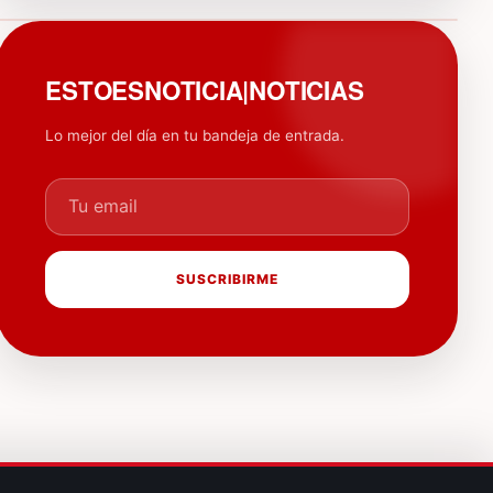
PUBLICIDAD
ESTOESNOTICIA|NOTICIAS
Lo mejor del día en tu bandeja de entrada.
Tu email
SUSCRIBIRME