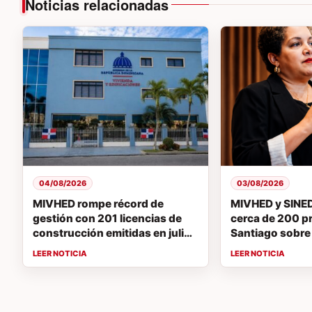
Noticias relacionadas
04/08/2026
03/08/2026
MIVHED rompe récord de
MIVHED y SINE
gestión con 201 licencias de
cerca de 200 p
construcción emitidas en julio;
Santiago sobre
supera en 7 meses licencias de
Código de Cons
2025
República Dom