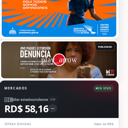
MERCADOS
EN VIVO
🇺🇸
Dólar estadounidense
USD
RD$ 58,16
—
OTRAS DIVISAS
Valor en RD$