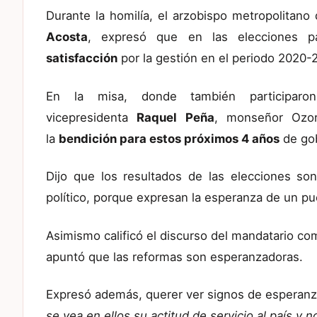
Durante la homilía, el arzobispo metropolita
Acosta
, expresó que en las elecciones 
satisfacción
por la gestión en el periodo 2020-
En la misa, donde también participa
vicepresidenta
Raquel Peña
, monseñor Ozo
la
bendición para estos próximos 4 años
de gob
Dijo que los resultados de las elecciones so
político, porque expresan la esperanza de un pu
Asimismo calificó el discurso del mandatario co
apuntó que las reformas son esperanzadoras.
Expresó además, querer ver signos de esperanza
se vea en ellos su actitud de servicio al país y no