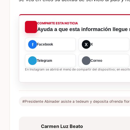
COMPARTE ESTA NOTICIA
Ayuda a que esta información llegue 
f
X
Facebook
X
Telegram
Correo
En Instagram se abrirá el menú de compartir del dispositivo; en escrito
#Presidente Abinader asiste a tedeum y deposita ofrenda flora
Carmen Luz Beato