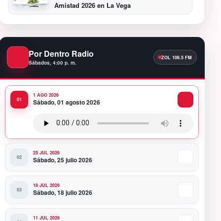
Amistad 2026 en La Vega
11:48 PM
Presidente Abinader encabeza
reconocimiento del Indotel a más de 170
Por Dentro Radio
estudiantes destacados en concurso de
vocaciones STEM
Sábados, 4:00 p. m.
12:21 AM
MIVHED rompe récord de gestión con 201
licencias de construcción emitidas en
1 AGO 2026
Sábado, 01 agosto 2026
julio; supera en 7 meses licencias de 2025
11:59 PM
Juan Luis Guerra está confirmado para
Festival Presidente
25 JUL 2026
Sábado, 25 julio 2026
18 JUL 2026
Sábado, 18 julio 2026
11 JUL 2026