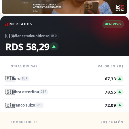
MERCADOS
EN VIVO
🇺🇸
Dólar estadounidense
USD
RD$ 58,29
▲
OTRAS DIVISAS
VALOR EN RD$
🇪🇺
67,33
Euro
▲
EUR
🇬🇧
78,55
Libra esterlina
▲
GBP
🇨🇭
72,09
Franco suizo
▲
CHF
COMBUSTIBLES
RD$ / GALÓN