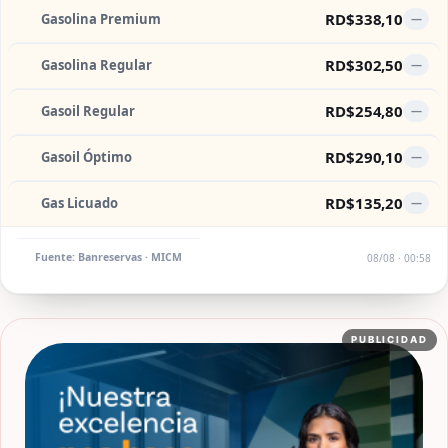
RD$338,10
Gasolina Premium
—
RD$302,50
Gasolina Regular
—
RD$254,80
Gasoil Regular
—
RD$290,10
Gasoil Óptimo
—
RD$135,20
Gas Licuado
—
Fuente: Banreservas · MICM
08/08 · 00:58
PUBLICIDAD