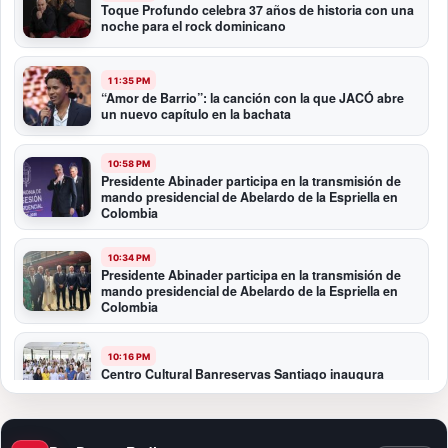
Toque Profundo celebra 37 años de historia con una
noche para el rock dominicano
11:35 PM
“Amor de Barrio”: la canción con la que JACÓ abre
un nuevo capítulo en la bachata
10:58 PM
Presidente Abinader participa en la transmisión de
mando presidencial de Abelardo de la Espriella en
Colombia
10:34 PM
Presidente Abinader participa en la transmisión de
mando presidencial de Abelardo de la Espriella en
Colombia
10:16 PM
Centro Cultural Banreservas Santiago inaugura
Primer Congreso de Artesanos de Santiago
9:04 PM