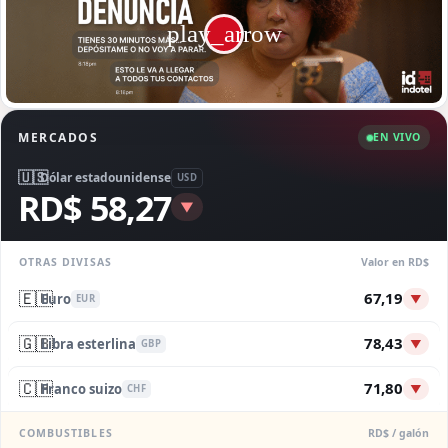
MERCADOS
EN VIVO
🇺🇸
Dólar estadounidense
USD
RD$ 58,27
▼
OTRAS DIVISAS
Valor en RD$
🇪🇺
67,19
Euro
▼
EUR
🇬🇧
78,43
Libra esterlina
▼
GBP
🇨🇭
71,80
Franco suizo
▼
CHF
COMBUSTIBLES
RD$ / galón