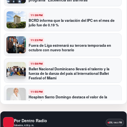
11:39 PM
BCRD informa que la variación del IPC en el mes de
julio fue de 0.19 %
11:23 PM
Fuera de Liga estrenará su tercera temporada en
octubre con nuevo horario
11:59 PM
Ballet Nacional Dominicano llevará el talento y la
fuerza de la danza del país al International Ballet
Festival of Miami
11:55 PM
Hospiten Santo Domingo destaca el valor de la
lactancia materna
11:09 PM
Por Dentro Radio
Banreservas recibe nuevamente la máxima
calificación crediticia AAA.do de Moody’s Local RD
Sábados, 4:00 p. m.