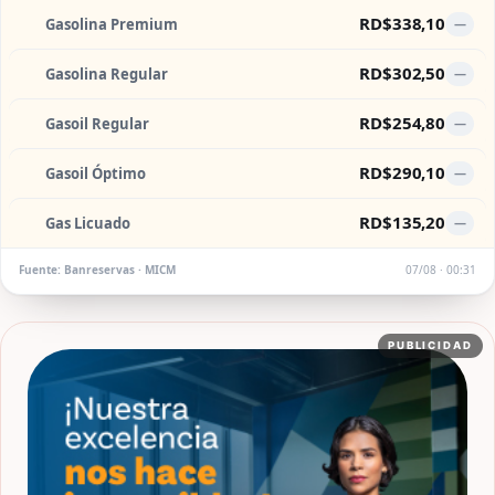
RD$338,10
Gasolina Premium
—
RD$302,50
Gasolina Regular
—
RD$254,80
Gasoil Regular
—
RD$290,10
Gasoil Óptimo
—
RD$135,20
Gas Licuado
—
Fuente: Banreservas · MICM
07/08 · 00:31
PUBLICIDAD