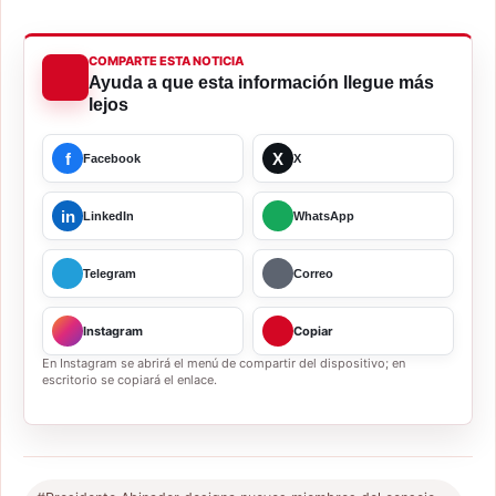
COMPARTE ESTA NOTICIA
Ayuda a que esta información llegue más
lejos
f
X
Facebook
X
in
LinkedIn
WhatsApp
Telegram
Correo
Instagram
Copiar
En Instagram se abrirá el menú de compartir del dispositivo; en
escritorio se copiará el enlace.