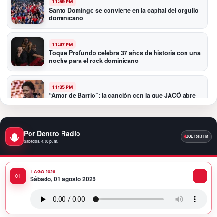
11:59 PM
Santo Domingo se convierte en la capital del orgullo
dominicano
11:47 PM
Toque Profundo celebra 37 años de historia con una
noche para el rock dominicano
11:35 PM
“Amor de Barrio”: la canción con la que JACÓ abre
un nuevo capítulo en la bachata
10:58 PM
Por Dentro Radio
Presidente Abinader participa en la transmisión de
Sábados, 4:00 p. m.
mando presidencial de Abelardo de la Espriella en
Colombia
1 AGO 2026
10:34 PM
Sábado, 01 agosto 2026
Presidente Abinader participa en la transmisión de
mando presidencial de Abelardo de la Espriella en
Colombia