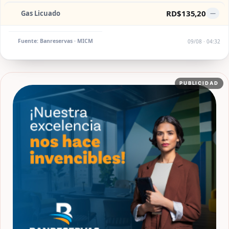
RD$135,20
Gas Licuado
—
Fuente: Banreservas · MICM
09/08 · 04:32
PUBLICIDAD