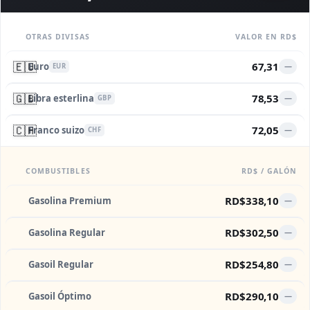
OTRAS DIVISAS
VALOR EN RD$
🇪🇺
67,31
Euro
—
EUR
🇬🇧
78,53
Libra esterlina
—
GBP
🇨🇭
72,05
Franco suizo
—
CHF
COMBUSTIBLES
RD$ / GALÓN
RD$338,10
Gasolina Premium
—
RD$302,50
Gasolina Regular
—
RD$254,80
Gasoil Regular
—
RD$290,10
Gasoil Óptimo
—