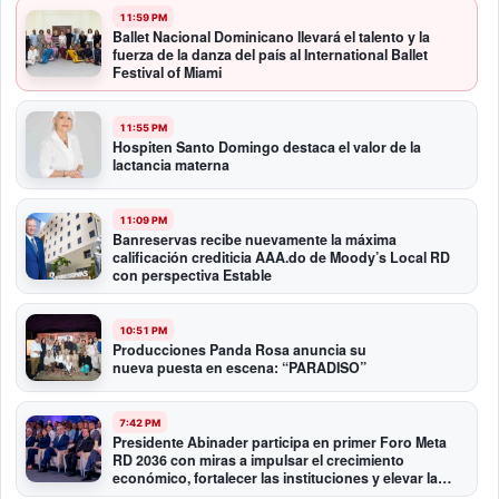
11:59 PM
Ballet Nacional Dominicano llevará el talento y la
fuerza de la danza del país al International Ballet
Festival of Miami
11:55 PM
Hospiten Santo Domingo destaca el valor de la
lactancia materna
11:09 PM
Banreservas recibe nuevamente la máxima
calificación crediticia AAA.do de Moody’s Local RD
con perspectiva Estable
10:51 PM
Producciones Panda Rosa anuncia su
nueva puesta en escena: “PARADISO”
7:42 PM
Presidente Abinader participa en primer Foro Meta
RD 2036 con miras a impulsar el crecimiento
económico, fortalecer las instituciones y elevar la
productividad