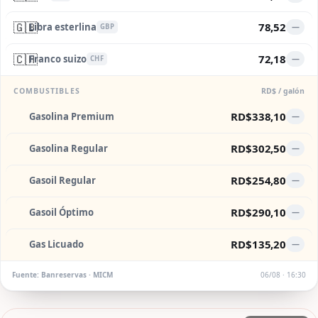
🇬🇧
78,52
Libra esterlina
—
GBP
🇨🇭
72,18
Franco suizo
—
CHF
COMBUSTIBLES
RD$ / galón
RD$338,10
Gasolina Premium
—
RD$302,50
Gasolina Regular
—
RD$254,80
Gasoil Regular
—
RD$290,10
Gasoil Óptimo
—
RD$135,20
Gas Licuado
—
Fuente: Banreservas · MICM
06/08 · 16:30