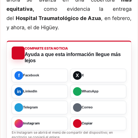
equitativa,
como evidencia la entrega
del
Hospital Traumatológico de Azua
, en febrero,
y ahora, el de Higüey.
COMPARTE ESTA NOTICIA
Ayuda a que esta información llegue más
lejos
f
X
Facebook
X
in
LinkedIn
WhatsApp
Telegram
Correo
Instagram
Copiar
En Instagram se abrirá el menú de compartir del dispositivo; en
escritorio se copiará el enlace.