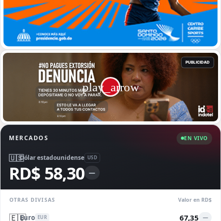
MERCADOS
EN VIVO
🇺🇸
Dólar estadounidense
USD
RD$ 58,30
—
OTRAS DIVISAS
Valor en RD$
🇪🇺
67,35
Euro
—
EUR