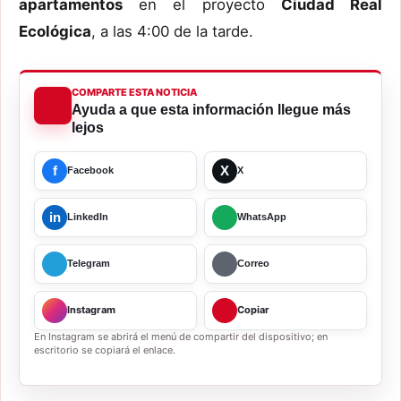
apartamentos
en el proyecto
Ciudad Real
Ecológica
, a las 4:00 de la tarde.
COMPARTE ESTA NOTICIA
Ayuda a que esta información llegue más
lejos
f
X
Facebook
X
in
LinkedIn
WhatsApp
Telegram
Correo
Instagram
Copiar
En Instagram se abrirá el menú de compartir del dispositivo; en
escritorio se copiará el enlace.