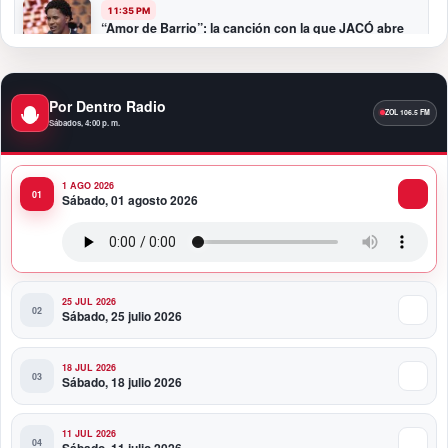
11:35 PM
“Amor de Barrio”: la canción con la que JACÓ abre
un nuevo capítulo en la bachata
10:58 PM
Por Dentro Radio
Presidente Abinader participa en la transmisión de
Sábados, 4:00 p. m.
mando presidencial de Abelardo de la Espriella en
Colombia
1 AGO 2026
10:34 PM
Sábado, 01 agosto 2026
Presidente Abinader participa en la transmisión de
mando presidencial de Abelardo de la Espriella en
Colombia
25 JUL 2026
Sábado, 25 julio 2026
18 JUL 2026
Sábado, 18 julio 2026
11 JUL 2026
Sábado, 11 julio 2026