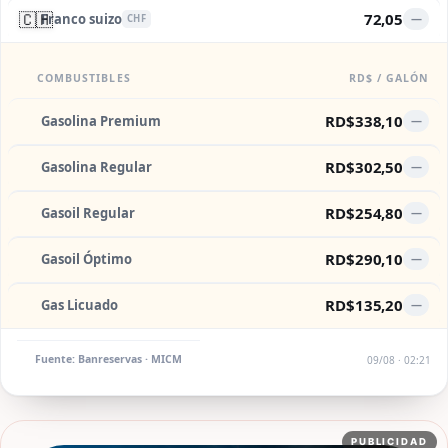
🇨🇭
72,05
Franco suizo
—
CHF
COMBUSTIBLES
RD$ / GALÓN
RD$338,10
Gasolina Premium
—
RD$302,50
Gasolina Regular
—
RD$254,80
Gasoil Regular
—
RD$290,10
Gasoil Óptimo
—
RD$135,20
Gas Licuado
—
Fuente: Banreservas · MICM
09/08 · 02:21
PUBLICIDAD