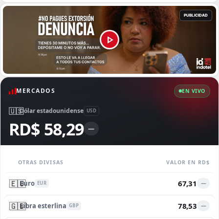
MERCADOS
EN VIVO
🇺🇸
Dólar estadounidense
USD
RD$ 58,29
—
OTRAS DIVISAS
VALOR EN RD$
🇪🇺
67,31
Euro
—
EUR
🇬🇧
78,53
Libra esterlina
—
GBP