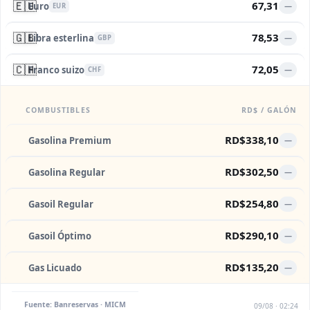
🇪🇺
67,31
Euro
—
EUR
🇬🇧
78,53
Libra esterlina
—
GBP
🇨🇭
72,05
Franco suizo
—
CHF
COMBUSTIBLES
RD$ / GALÓN
RD$338,10
Gasolina Premium
—
RD$302,50
Gasolina Regular
—
RD$254,80
Gasoil Regular
—
RD$290,10
Gasoil Óptimo
—
RD$135,20
Gas Licuado
—
Fuente: Banreservas · MICM
09/08 · 02:24