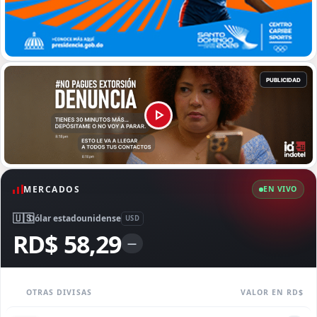
MERCADOS
EN VIVO
🇺🇸
Dólar estadounidense
USD
RD$ 58,29
—
OTRAS DIVISAS
VALOR EN RD$