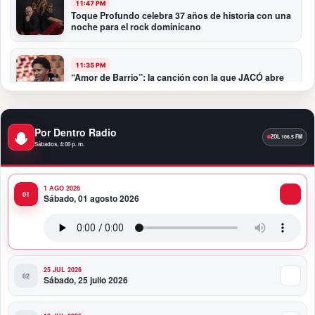
11:47 PM
Toque Profundo celebra 37 años de historia con una
noche para el rock dominicano
11:35 PM
“Amor de Barrio”: la canción con la que JACÓ abre
un nuevo capítulo en la bachata
10:58 PM
Por Dentro Radio
Presidente Abinader participa en la transmisión de
Sábados, 4:00 p. m.
mando presidencial de Abelardo de la Espriella en
Colombia
1 AGO 2026
10:34 PM
Sábado, 01 agosto 2026
Presidente Abinader participa en la transmisión de
mando presidencial de Abelardo de la Espriella en
Colombia
25 JUL 2026
Sábado, 25 julio 2026