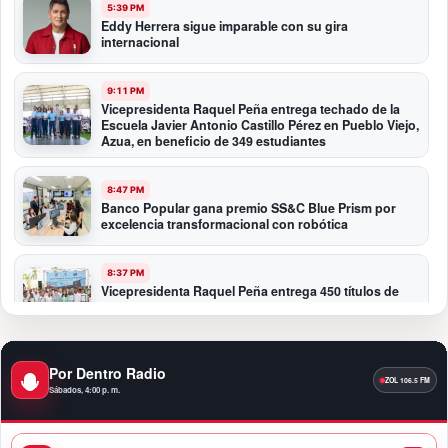
5:39 PM
Eddy Herrera sigue imparable con su gira
internacional
9:11 PM
Vicepresidenta Raquel Peña entrega techado de la
Escuela Javier Antonio Castillo Pérez en Pueblo Viejo,
Azua, en beneficio de 349 estudiantes
8:47 PM
Banco Popular gana premio SS&C Blue Prism por
excelencia transformacional con robótica
8:37 PM
Vicepresidenta Raquel Peña entrega 450 títulos de
propiedad a igual número de familias de Guayacanal
en Azua
Por Dentro Radio
11:59 PM
Santo Domingo se convierte en la capital del orgullo
Sábados, 4:00 p. m.
dominicano