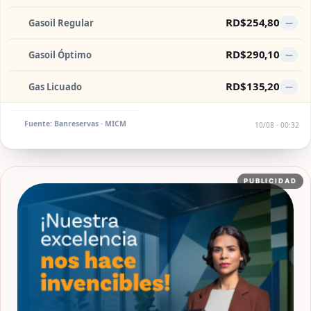
RD$254,80
Gasoil Regular
—
RD$290,10
Gasoil Óptimo
—
RD$135,20
Gas Licuado
—
Fuente: Banreservas · MICM
10/08 · 00:32
PUBLICIDAD