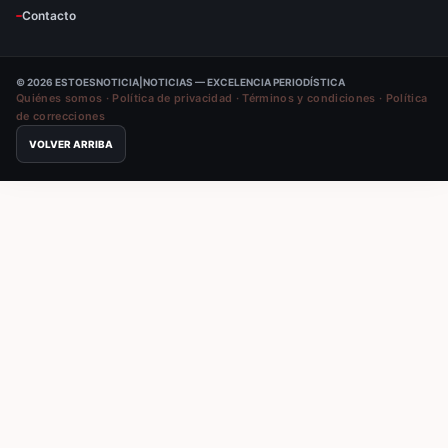
Contacto
© 2026 ESTOESNOTICIA|NOTICIAS — EXCELENCIA PERIODÍSTICA
Quiénes somos
·
Política de privacidad
·
Términos y condiciones
·
Política
de correcciones
VOLVER ARRIBA