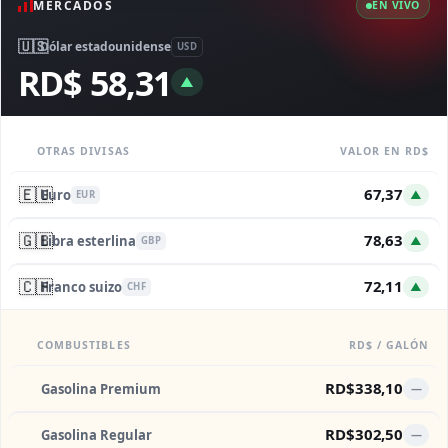
MERCADOS
EN VIVO
🇺🇸
Dólar estadounidense
USD
RD$ 58,31
▲
OTRAS DIVISAS
VALOR EN RD$
🇪🇺
67,37
Euro
▲
EUR
🇬🇧
78,63
Libra esterlina
▲
GBP
🇨🇭
72,11
Franco suizo
▲
CHF
COMBUSTIBLES
RD$ / GALÓN
RD$338,10
Gasolina Premium
—
RD$302,50
Gasolina Regular
—