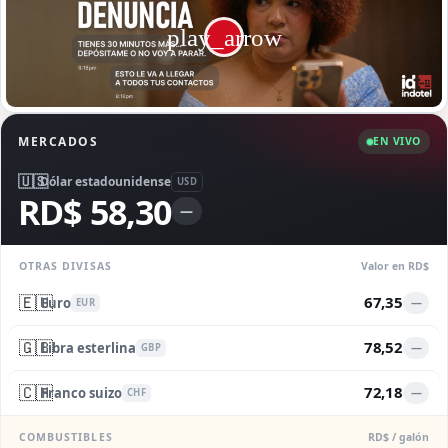
MERCADOS
EN VIVO
🇺🇸
Dólar estadounidense
USD
RD$ 58,30
—
OTRAS DIVISAS
Valor en RD$
🇪🇺
67,35
Euro
—
EUR
🇬🇧
78,52
Libra esterlina
—
GBP
🇨🇭
72,18
Franco suizo
—
CHF
COMBUSTIBLES
RD$ / galón