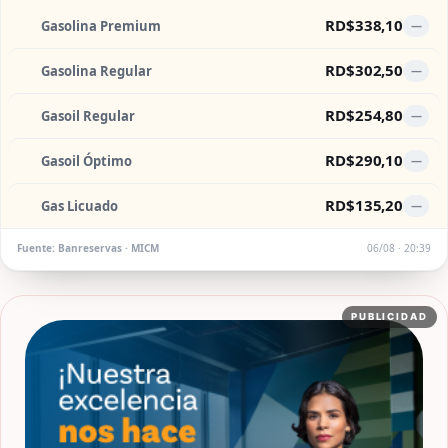
RD$338,10
Gasolina Premium
—
RD$302,50
Gasolina Regular
—
RD$254,80
Gasoil Regular
—
RD$290,10
Gasoil Óptimo
—
RD$135,20
Gas Licuado
—
Fuente: Banreservas · MICM
06/08 · 20:39
PUBLICIDAD