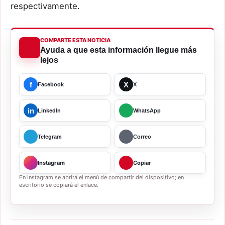
respectivamente.
COMPARTE ESTA NOTICIA
Ayuda a que esta información llegue más
lejos
f
X
Facebook
X
in
LinkedIn
WhatsApp
Telegram
Correo
Instagram
Copiar
En Instagram se abrirá el menú de compartir del dispositivo; en
escritorio se copiará el enlace.