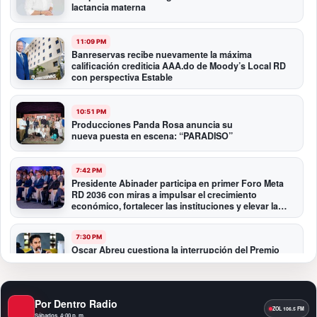
lactancia materna
11:09 PM
Banreservas recibe nuevamente la máxima
calificación crediticia AAA.do de Moody’s Local RD
con perspectiva Estable
10:51 PM
Producciones Panda Rosa anuncia su
nueva puesta en escena: “PARADISO”
7:42 PM
Presidente Abinader participa en primer Foro Meta
RD 2036 con miras a impulsar el crecimiento
económico, fortalecer las instituciones y elevar la
productividad
7:30 PM
Oscar Abreu cuestiona la interrupción del Premio
Nacional de Artes Visuales: “Un país que deja de
honrar a sus artistas comienza a olvidar su historia”
Por Dentro Radio
12:40 AM
Fortaleza del peso responde a fundamentos
Sábados, 4:00 p. m.