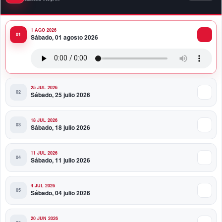
económicos y no a una sobrevaluación, sostiene
experta
1 AGO 2026
Sábado, 01 agosto 2026
11:58 PM
Banco Popular entrega al COE renovado Salón
Político/Comunicaciones
25 JUL 2026
Sábado, 25 julio 2026
18 JUL 2026
Sábado, 18 julio 2026
11 JUL 2026
Sábado, 11 julio 2026
4 JUL 2026
Sábado, 04 julio 2026
20 JUN 2026