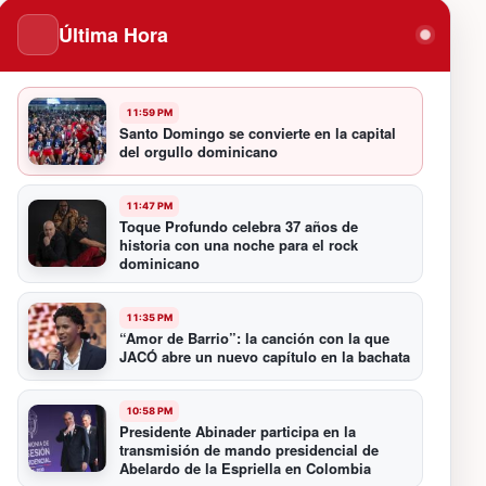
Última Hora
11:59 PM
Santo Domingo se convierte en la capital
del orgullo dominicano
11:47 PM
Toque Profundo celebra 37 años de
historia con una noche para el rock
dominicano
11:35 PM
“Amor de Barrio”: la canción con la que
JACÓ abre un nuevo capítulo en la bachata
10:58 PM
Presidente Abinader participa en la
transmisión de mando presidencial de
Abelardo de la Espriella en Colombia