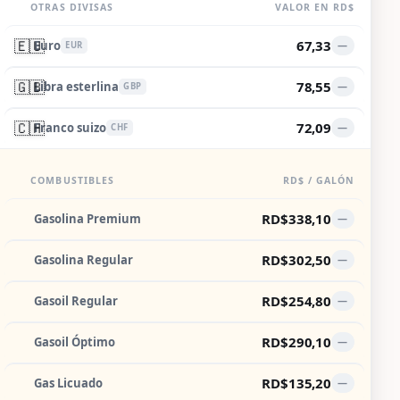
OTRAS DIVISAS
VALOR EN RD$
🇪🇺
67,33
Euro
—
EUR
🇬🇧
78,55
Libra esterlina
—
GBP
🇨🇭
72,09
Franco suizo
—
CHF
COMBUSTIBLES
RD$ / GALÓN
RD$338,10
Gasolina Premium
—
RD$302,50
Gasolina Regular
—
RD$254,80
Gasoil Regular
—
RD$290,10
Gasoil Óptimo
—
RD$135,20
Gas Licuado
—