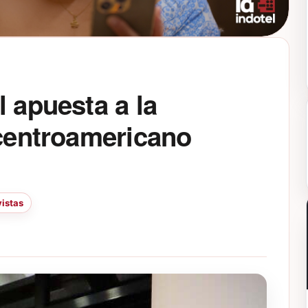
l apuesta a la
a centroamericano
istas