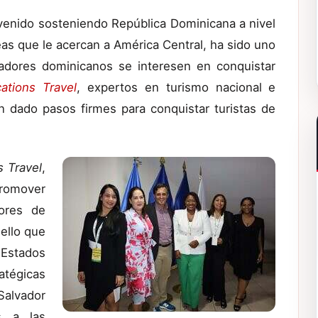
 venido sosteniendo República Dominicana a nivel
eas que le acercan a América Central, ha sido uno
radores dominicanos se interesen en conquistar
ations Travel
, expertos en turismo nacional e
n dado pasos firmes para conquistar turistas de
s Travel
,
promover
ores de
ello que
 Estados
ratégicas
Salvador
s a las