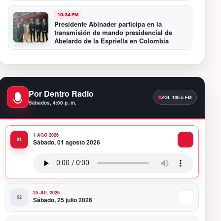
10:34 PM
Presidente Abinader participa en la
transmisión de mando presidencial de
Abelardo de la Espriella en Colombia
10:16 PM
Centro Cultural Banreservas Santiago
inaugura Primer Congreso de Artesanos de
Santiago
Por Dentro Radio
Sábados, 4:00 p. m.
9:04 PM
Premios a la Moda Dominicana celebró su
quinta edición en el Teatro Nacional
1 AGO 2026
Sábado, 01 agosto 2026
11:58 PM
Presidente Abinader viaja a Colombia para
participar en la toma de posesión de
Abelardo de la Espriella
25 JUL 2026
Sábado, 25 julio 2026