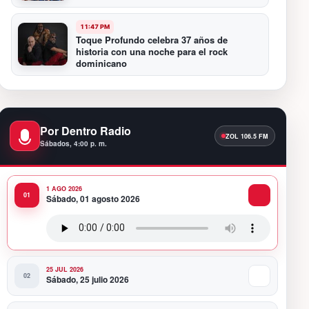
11:47 PM
Toque Profundo celebra 37 años de
historia con una noche para el rock
dominicano
11:35 PM
“Amor de Barrio”: la canción con la que
JACÓ abre un nuevo capítulo en la bachata
Por Dentro Radio
Sábados, 4:00 p. m.
10:58 PM
Presidente Abinader participa en la
transmisión de mando presidencial de
1 AGO 2026
Abelardo de la Espriella en Colombia
Sábado, 01 agosto 2026
10:34 PM
Presidente Abinader participa en la
transmisión de mando presidencial de
Abelardo de la Espriella en Colombia
25 JUL 2026
Sábado, 25 julio 2026