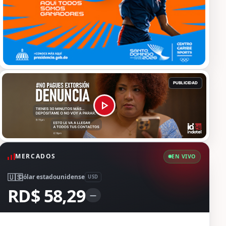
MERCADOS
EN VIVO
🇺🇸
Dólar estadounidense
USD
RD$ 58,29
—