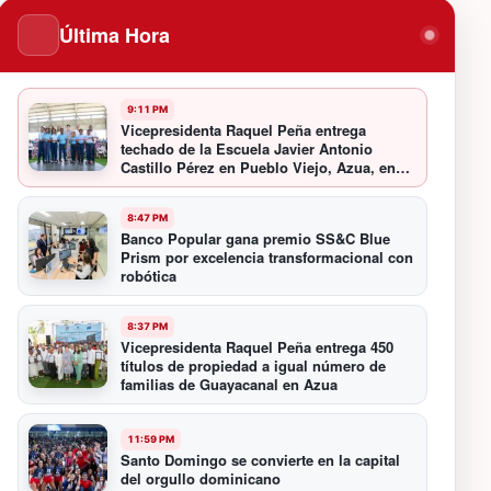
Última Hora
9:11 PM
Vicepresidenta Raquel Peña entrega
techado de la Escuela Javier Antonio
Castillo Pérez en Pueblo Viejo, Azua, en
beneficio de 349 estudiantes
8:47 PM
Banco Popular gana premio SS&C Blue
Prism por excelencia transformacional con
robótica
8:37 PM
Vicepresidenta Raquel Peña entrega 450
títulos de propiedad a igual número de
familias de Guayacanal en Azua
11:59 PM
Santo Domingo se convierte en la capital
del orgullo dominicano