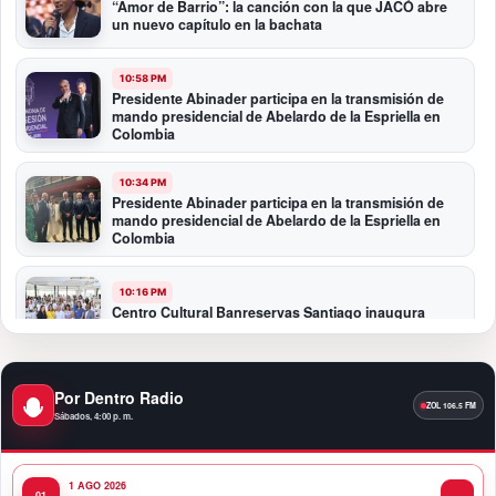
“Amor de Barrio”: la canción con la que JACÓ abre
un nuevo capítulo en la bachata
10:58 PM
Presidente Abinader participa en la transmisión de
mando presidencial de Abelardo de la Espriella en
Colombia
10:34 PM
Presidente Abinader participa en la transmisión de
mando presidencial de Abelardo de la Espriella en
Colombia
10:16 PM
Centro Cultural Banreservas Santiago inaugura
Primer Congreso de Artesanos de Santiago
9:04 PM
Por Dentro Radio
Premios a la Moda Dominicana celebró su quinta
Sábados, 4:00 p. m.
edición en el Teatro Nacional
1 AGO 2026
11:58 PM