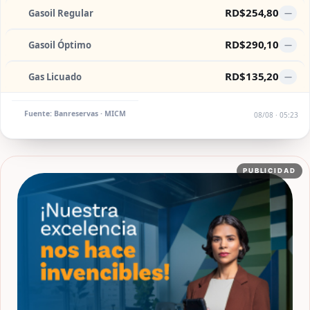
RD$254,80
Gasoil Regular
—
RD$290,10
Gasoil Óptimo
—
RD$135,20
Gas Licuado
—
Fuente: Banreservas · MICM
08/08 · 05:23
PUBLICIDAD