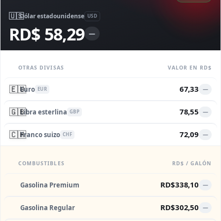
🇺🇸
Dólar estadounidense
USD
RD$ 58,29
—
OTRAS DIVISAS
VALOR EN RD$
🇪🇺
67,33
Euro
—
EUR
🇬🇧
78,55
Libra esterlina
—
GBP
🇨🇭
72,09
Franco suizo
—
CHF
COMBUSTIBLES
RD$ / GALÓN
RD$338,10
Gasolina Premium
—
RD$302,50
Gasolina Regular
—