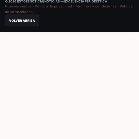
© 2026 ESTOESNOTICIA|NOTICIAS — EXCELENCIA PERIODÍSTICA
Quiénes somos
·
Política de privacidad
·
Términos y condiciones
·
Política
de correcciones
VOLVER ARRIBA