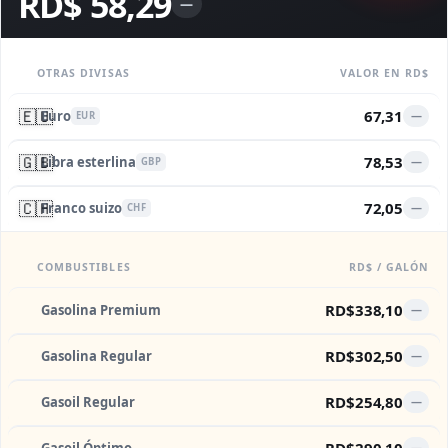
RD$ 58,29
—
OTRAS DIVISAS
VALOR EN RD$
🇪🇺
67,31
Euro
—
EUR
🇬🇧
78,53
Libra esterlina
—
GBP
🇨🇭
72,05
Franco suizo
—
CHF
COMBUSTIBLES
RD$ / GALÓN
RD$338,10
Gasolina Premium
—
RD$302,50
Gasolina Regular
—
RD$254,80
Gasoil Regular
—
RD$290,10
—