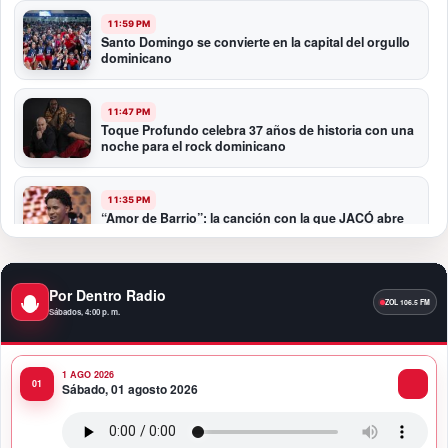
11:59 PM
Santo Domingo se convierte en la capital del orgullo
dominicano
11:47 PM
Toque Profundo celebra 37 años de historia con una
noche para el rock dominicano
11:35 PM
“Amor de Barrio”: la canción con la que JACÓ abre
un nuevo capítulo en la bachata
10:58 PM
Por Dentro Radio
Presidente Abinader participa en la transmisión de
Sábados, 4:00 p. m.
mando presidencial de Abelardo de la Espriella en
Colombia
1 AGO 2026
10:34 PM
Sábado, 01 agosto 2026
Presidente Abinader participa en la transmisión de
mando presidencial de Abelardo de la Espriella en
Colombia