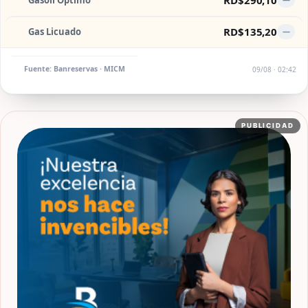
Gasoil Óptimo
RD$135,20
Gas Licuado
—
Fuente: Banreservas · MICM
09/08 · 02:42
PUBLICIDAD