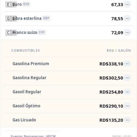
🇪🇺
67,33
Euro
—
EUR
🇬🇧
78,55
Libra esterlina
—
GBP
🇨🇭
72,09
Franco suizo
—
CHF
COMBUSTIBLES
RD$ / GALÓN
RD$338,10
Gasolina Premium
—
RD$302,50
Gasolina Regular
—
RD$254,80
Gasoil Regular
—
RD$290,10
Gasoil Óptimo
—
RD$135,20
Gas Licuado
—
Fuente: Banreservas · MICM
08/08 · 03:51