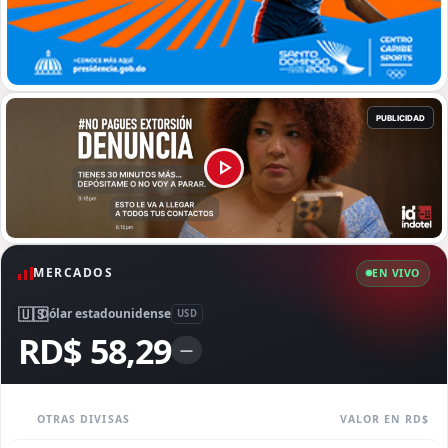
MERCADOS
EN VIVO
🇺🇸
Dólar estadounidense
USD
RD$ 58,29
—
OTRAS DIVISAS
VALOR EN RD$