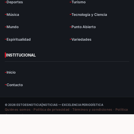
Deportes
Turismo
Música
Tecnología y Ciencia
Mundo
Punto Abierto
Espiritualidad
Variedades
INSTITUCIONAL
Inicio
Contacto
© 2026 ESTOESNOTICIA|NOTICIAS — EXCELENCIA PERIODÍSTICA
Quiénes somos
·
Política de privacidad
·
Términos y condiciones
·
Política
de correcciones
VOLVER ARRIBA