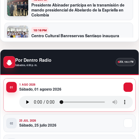
Presidente Abinader participa en la transmisión de
mando presidencial de Abelardo de la Espriella en
Colombia
10:16 PM
Centro Cultural Banreservas Santiago inaugura
Primer Congreso de Artesanos de Santiago
9:04 PM
Por Dentro Radio
Premios a la Moda Dominicana celebró su quinta
Sábados, 4:00 p. m.
edición en el Teatro Nacional
1 AGO 2026
11:58 PM
Sábado, 01 agosto 2026
Presidente Abinader viaja a Colombia para participar
en la toma de posesión de Abelardo de la Espriella
25 JUL 2026
Sábado, 25 julio 2026