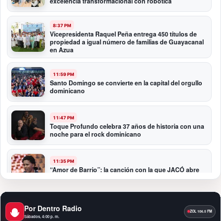
excelencia transformacional con robótica
8:37 PM
Vicepresidenta Raquel Peña entrega 450 títulos de
propiedad a igual número de familias de Guayacanal
en Azua
11:59 PM
Santo Domingo se convierte en la capital del orgullo
dominicano
11:47 PM
Toque Profundo celebra 37 años de historia con una
noche para el rock dominicano
11:35 PM
“Amor de Barrio”: la canción con la que JACÓ abre
un nuevo capítulo en la bachata
10:58 PM
Por Dentro Radio
Presidente Abinader participa en la transmisión de
Sábados, 4:00 p. m.
mando presidencial de Abelardo de la Espriella en