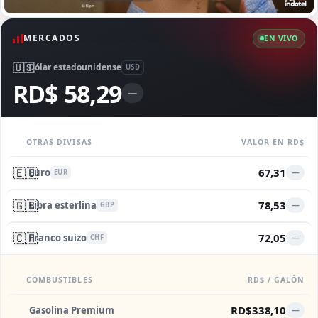
MERCADOS
EN VIVO
🇺🇸
Dólar estadounidense
USD
RD$ 58,29
—
OTRAS DIVISAS
VALOR EN RD$
🇪🇺
67,31
Euro
—
EUR
🇬🇧
78,53
Libra esterlina
—
GBP
🇨🇭
72,05
Franco suizo
—
CHF
COMBUSTIBLES
RD$ / GALÓN
RD$338,10
Gasolina Premium
—