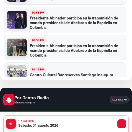
10:58 PM
Presidente Abinader participa en la transmisión de
mando presidencial de Abelardo de la Espriella en
Colombia
10:34 PM
Presidente Abinader participa en la transmisión de
mando presidencial de Abelardo de la Espriella en
Colombia
10:16 PM
Centro Cultural Banreservas Santiago inaugura
Primer Congreso de Artesanos de Santiago
9:04 PM
Por Dentro Radio
Premios a la Moda Dominicana celebró su quinta
Sábados, 4:00 p. m.
edición en el Teatro Nacional
1 AGO 2026
11:58 PM
Sábado, 01 agosto 2026
Presidente Abinader viaja a Colombia para participar
en la toma de posesión de Abelardo de la Espriella