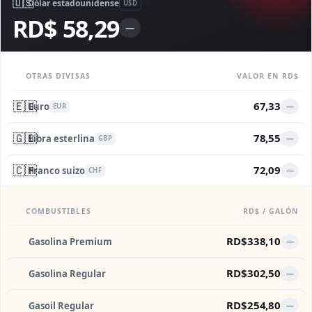
🇺🇸
Dólar estadounidense
USD
RD$ 58,29
—
OTRAS DIVISAS
VALOR EN RD$
🇪🇺
67,33
Euro
—
EUR
🇬🇧
78,55
Libra esterlina
—
GBP
🇨🇭
72,09
Franco suizo
—
CHF
COMBUSTIBLES
RD$ / GALÓN
RD$338,10
Gasolina Premium
—
RD$302,50
Gasolina Regular
—
RD$254,80
Gasoil Regular
—