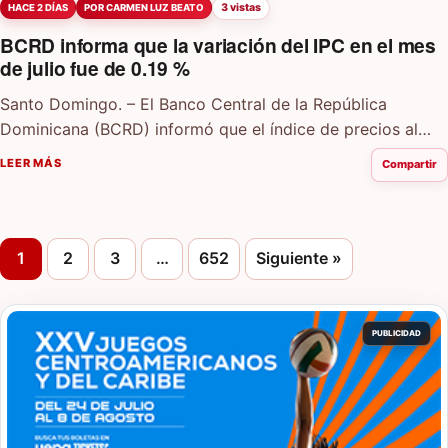
3 vistas
HACE 2 DÍAS
POR CARMEN LUZ BEATO
BCRD informa que la variación del IPC en el mes
de julio fue de 0.19 %
Santo Domingo. – El Banco Central de la República
Dominicana (BCRD) informó que el índice de precios al
consumidor (IPC) registró una variación…
LEER MÁS
Compartir
Paginación de entradas
1
2
3
…
652
Siguiente »