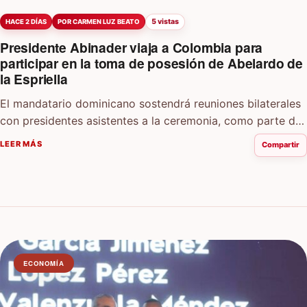
5 vistas
HACE 2 DÍAS
POR CARMEN LUZ BEATO
Presidente Abinader viaja a Colombia para
participar en la toma de posesión de Abelardo de
la Espriella
El mandatario dominicano sostendrá reuniones bilaterales
con presidentes asistentes a la ceremonia, como parte de
la agenda oficial que desarrollará en Cali,…
LEER MÁS
Compartir
ECONOMÍA