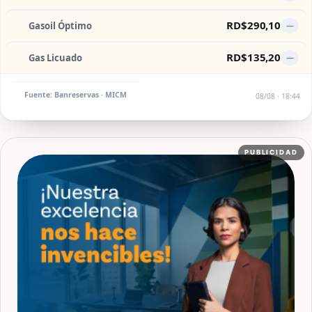
RD$290,10
Gasoil Óptimo
—
RD$135,20
Gas Licuado
—
Fuente: Banreservas · MICM
08/08 · 18:44
PUBLICIDAD