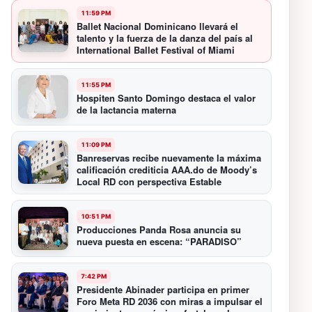
11:59 PM
Ballet Nacional Dominicano llevará el
talento y la fuerza de la danza del país al
International Ballet Festival of Miami
11:55 PM
Hospiten Santo Domingo destaca el valor
de la lactancia materna
11:09 PM
Banreservas recibe nuevamente la máxima
calificación crediticia AAA.do de Moody’s
Local RD con perspectiva Estable
10:51 PM
Producciones Panda Rosa anuncia su
nueva puesta en escena: “PARADISO”
7:42 PM
Presidente Abinader participa en primer
Foro Meta RD 2036 con miras a impulsar el