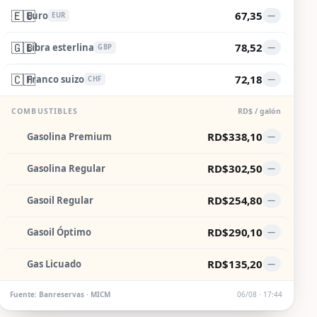
🇪🇺
67,35
Euro
—
EUR
🇬🇧
78,52
Libra esterlina
—
GBP
🇨🇭
72,18
Franco suizo
—
CHF
COMBUSTIBLES
RD$ / galón
RD$338,10
Gasolina Premium
—
RD$302,50
Gasolina Regular
—
RD$254,80
Gasoil Regular
—
RD$290,10
Gasoil Óptimo
—
RD$135,20
Gas Licuado
—
Fuente: Banreservas · MICM
06/08 · 17:44