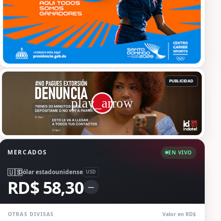
MERCADOS
EN VIVO
🇺🇸
Dólar estadounidense
USD
RD$ 58,30
—
OTRAS DIVISAS
Valor en RD$