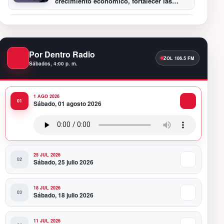
crecimiento económico, fortalecer las
instituciones y elevar la productividad
7:30 PM
Oscar Abreu cuestiona la interrupción del
Premio Nacional de Artes Visuales: “Un
país que deja de honrar a sus artistas
Por Dentro Radio
comienza a olvidar su historia”
Sábados, 4:00 p. m.
12:40 AM
Fortaleza del peso responde a
fundamentos económicos y no a una
1 AGO 2026
sobrevaluación, sostiene experta
Sábado, 01 agosto 2026
11:58 PM
Banco Popular entrega al COE renovado
Salón Político/Comunicaciones
25 JUL 2026
Sábado, 25 julio 2026
18 JUL 2026
Sábado, 18 julio 2026
11 JUL 2026