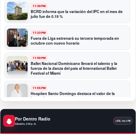
11:39 PM
BCRD informa que la variación del IPC en el mes de
julio fue de 0.19 %
11:23 PM
Fuera de Liga estrenará su tercera temporada en
octubre con nuevo horario
11:59 PM
Ballet Nacional Dominicano llevará el talento y la
fuerza de la danza del país al International Ballet
Festival of Miami
11:55 PM
Hospiten Santo Domingo destaca el valor de la
lactancia materna
11:09 PM
Por Dentro Radio
Banreservas recibe nuevamente la máxima
calificación crediticia AAA.do de Moody’s Local RD
Sábados, 4:00 p. m.
con perspectiva Estable