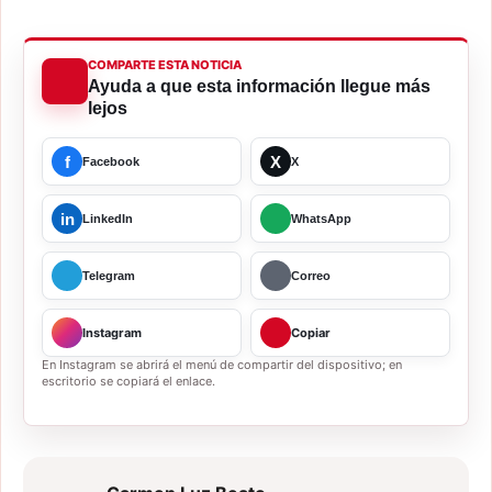
COMPARTE ESTA NOTICIA
Ayuda a que esta información llegue más
lejos
f
X
Facebook
X
in
LinkedIn
WhatsApp
Telegram
Correo
Instagram
Copiar
En Instagram se abrirá el menú de compartir del dispositivo; en
escritorio se copiará el enlace.