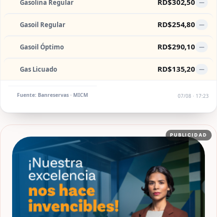
RD$302,50
Gasolina Regular
—
RD$254,80
Gasoil Regular
—
RD$290,10
Gasoil Óptimo
—
RD$135,20
Gas Licuado
—
Fuente: Banreservas · MICM
07/08 · 17:23
PUBLICIDAD