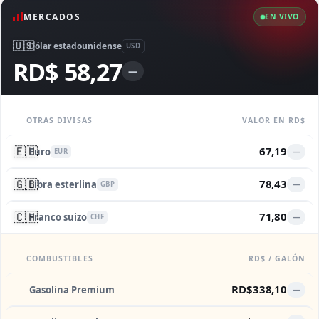
MERCADOS
EN VIVO
🇺🇸
Dólar estadounidense
USD
RD$ 58,27
—
OTRAS DIVISAS
VALOR EN RD$
🇪🇺
67,19
Euro
—
EUR
🇬🇧
78,43
Libra esterlina
—
GBP
🇨🇭
71,80
Franco suizo
—
CHF
COMBUSTIBLES
RD$ / GALÓN
RD$338,10
Gasolina Premium
—