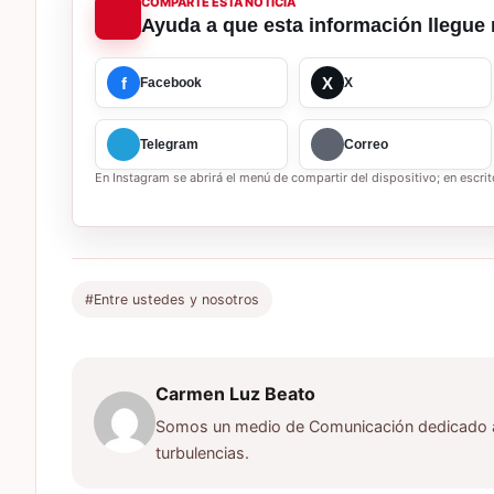
COMPARTE ESTA NOTICIA
Ayuda a que esta información llegue 
f
X
Facebook
X
Telegram
Correo
En Instagram se abrirá el menú de compartir del dispositivo; en escrito
#Entre ustedes y nosotros
Carmen Luz Beato
Somos un medio de Comunicación dedicado a d
turbulencias.