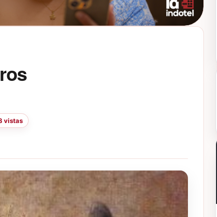
tros
 vistas