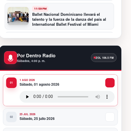
11:59 PM
Ballet Nacional Dominicano llevará el
talento y la fuerza de la danza del país al
International Ballet Festival of Miami
11:55 PM
Hospiten Santo Domingo destaca el valor
de la lactancia materna
Por Dentro Radio
Sábados, 4:00 p. m.
11:09 PM
Banreservas recibe nuevamente la máxima
calificación crediticia AAA.do de Moody’s
Local RD con perspectiva Estable
1 AGO 2026
Sábado, 01 agosto 2026
10:51 PM
Producciones Panda Rosa anuncia su
nueva puesta en escena: “PARADISO”
25 JUL 2026
Sábado, 25 julio 2026