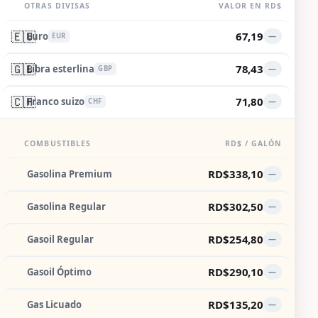
OTRAS DIVISAS
VALOR EN RD$
🇪🇺
67,19
Euro
—
EUR
🇬🇧
78,43
Libra esterlina
—
GBP
🇨🇭
71,80
Franco suizo
—
CHF
COMBUSTIBLES
RD$ / GALÓN
RD$338,10
Gasolina Premium
—
RD$302,50
Gasolina Regular
—
RD$254,80
Gasoil Regular
—
RD$290,10
Gasoil Óptimo
—
RD$135,20
Gas Licuado
—