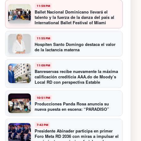
11:59 PM
Ballet Nacional Dominicano llevará el
talento y la fuerza de la danza del país al
International Ballet Festival of Miami
11:55 PM
Hospiten Santo Domingo destaca el valor
de la lactancia materna
11:09 PM
Banreservas recibe nuevamente la máxima
calificación crediticia AAA.do de Moody’s
Local RD con perspectiva Estable
10:51 PM
Producciones Panda Rosa anuncia su
nueva puesta en escena: “PARADISO”
7:42 PM
Presidente Abinader participa en primer
Foro Meta RD 2036 con miras a impulsar el