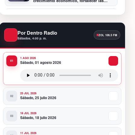
crecimiento económico, fortalecer las
instituciones y elevar la productividad
7:30 PM
Oscar Abreu cuestiona la interrupción del
Premio Nacional de Artes Visuales: “Un
país que deja de honrar a sus artistas
Por Dentro Radio
comienza a olvidar su historia”
Sábados, 4:00 p. m.
12:40 AM
Fortaleza del peso responde a
fundamentos económicos y no a una
1 AGO 2026
sobrevaluación, sostiene experta
Sábado, 01 agosto 2026
11:58 PM
Banco Popular entrega al COE renovado
Salón Político/Comunicaciones
25 JUL 2026
Sábado, 25 julio 2026
18 JUL 2026
Sábado, 18 julio 2026
11 JUL 2026