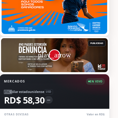
MERCADOS
EN VIVO
🇺🇸
Dólar estadounidense
USD
RD$ 58,30
—
OTRAS DIVISAS
Valor en RD$