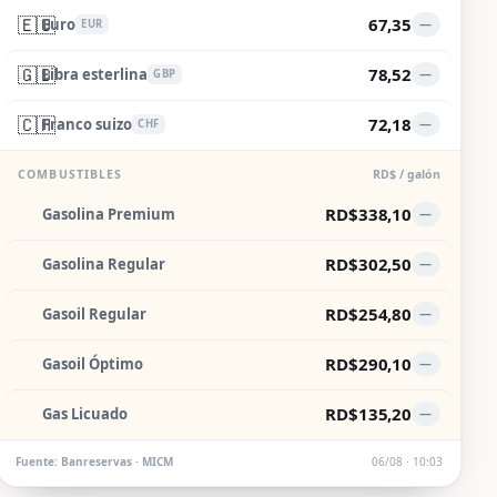
🇪🇺
67,35
Euro
—
EUR
🇬🇧
78,52
Libra esterlina
—
GBP
🇨🇭
72,18
Franco suizo
—
CHF
COMBUSTIBLES
RD$ / galón
RD$338,10
Gasolina Premium
—
RD$302,50
Gasolina Regular
—
RD$254,80
Gasoil Regular
—
RD$290,10
Gasoil Óptimo
—
RD$135,20
Gas Licuado
—
Fuente: Banreservas · MICM
06/08 · 10:03