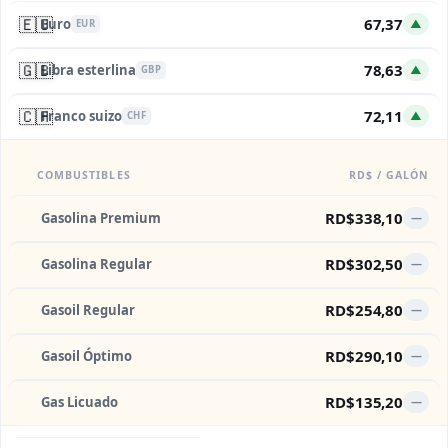
🇪🇺
67,37
Euro
▲
EUR
🇬🇧
78,63
Libra esterlina
▲
GBP
🇨🇭
72,11
Franco suizo
▲
CHF
COMBUSTIBLES
RD$ / GALÓN
RD$338,10
Gasolina Premium
—
RD$302,50
Gasolina Regular
—
RD$254,80
Gasoil Regular
—
RD$290,10
Gasoil Óptimo
—
RD$135,20
Gas Licuado
—