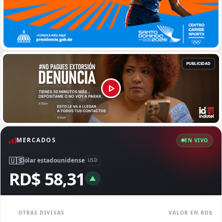
MERCADOS
EN VIVO
🇺🇸
Dólar estadounidense
USD
RD$ 58,31
▲
OTRAS DIVISAS
VALOR EN RD$