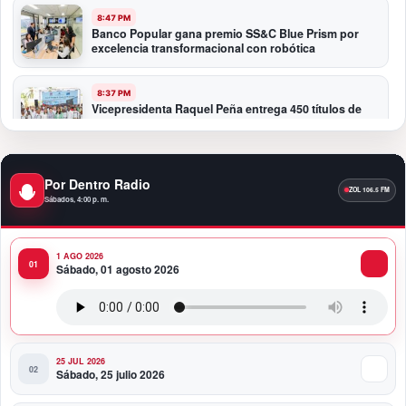
8:47 PM
Banco Popular gana premio SS&C Blue Prism por
excelencia transformacional con robótica
8:37 PM
Vicepresidenta Raquel Peña entrega 450 títulos de
propiedad a igual número de familias de Guayacanal
en Azua
Por Dentro Radio
11:59 PM
Santo Domingo se convierte en la capital del orgullo
Sábados, 4:00 p. m.
dominicano
1 AGO 2026
11:47 PM
Sábado, 01 agosto 2026
Toque Profundo celebra 37 años de historia con una
noche para el rock dominicano
25 JUL 2026
Sábado, 25 julio 2026