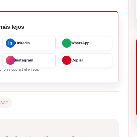
más lejos
in
LinkedIn
WhatsApp
Instagram
Copiar
rio se copiará el enlace.
ESCO