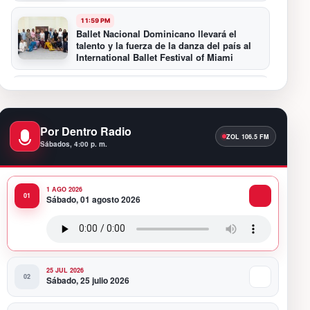
11:59 PM
Ballet Nacional Dominicano llevará el
talento y la fuerza de la danza del país al
International Ballet Festival of Miami
11:55 PM
Hospiten Santo Domingo destaca el valor
de la lactancia materna
Por Dentro Radio
Sábados, 4:00 p. m.
11:09 PM
Banreservas recibe nuevamente la máxima
calificación crediticia AAA.do de Moody’s
Local RD con perspectiva Estable
1 AGO 2026
Sábado, 01 agosto 2026
10:51 PM
Producciones Panda Rosa anuncia su
nueva puesta en escena: “PARADISO”
25 JUL 2026
Sábado, 25 julio 2026