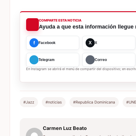
COMPARTE ESTA NOTICIA
Ayuda a que esta información llegue 
f
X
Facebook
X
Telegram
Correo
En Instagram se abrirá el menú de compartir del dispositivo; en escrito
#Jazz
#noticias
#Republica Dominicana
#UN
Carmen Luz Beato