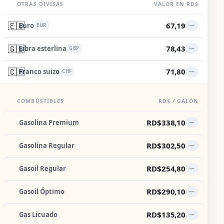
OTRAS DIVISAS
VALOR EN RD$
🇪🇺
67,19
Euro
—
EUR
🇬🇧
78,43
Libra esterlina
—
GBP
🇨🇭
71,80
Franco suizo
—
CHF
COMBUSTIBLES
RD$ / GALÓN
RD$338,10
Gasolina Premium
—
RD$302,50
Gasolina Regular
—
RD$254,80
Gasoil Regular
—
RD$290,10
Gasoil Óptimo
—
RD$135,20
Gas Licuado
—