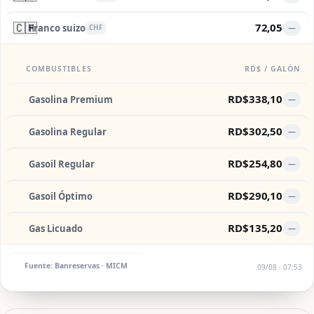
🇨🇭
72,05
Franco suizo
—
CHF
COMBUSTIBLES
RD$ / GALÓN
RD$338,10
Gasolina Premium
—
RD$302,50
Gasolina Regular
—
RD$254,80
Gasoil Regular
—
RD$290,10
Gasoil Óptimo
—
RD$135,20
Gas Licuado
—
Fuente: Banreservas · MICM
09/08 · 07:53