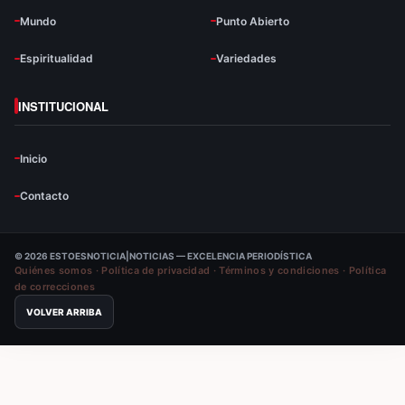
Mundo
Punto Abierto
Espiritualidad
Variedades
INSTITUCIONAL
Inicio
Contacto
© 2026 ESTOESNOTICIA|NOTICIAS — EXCELENCIA PERIODÍSTICA
Quiénes somos
·
Política de privacidad
·
Términos y condiciones
·
Política
de correcciones
VOLVER ARRIBA