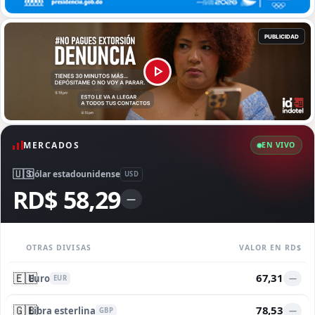
MERCADOS
EN VIVO
🇺🇸
Dólar estadounidense
USD
RD$ 58,29
—
OTRAS DIVISAS
VALOR EN RD$
🇪🇺
67,31
Euro
—
EUR
🇬🇧
78,53
Libra esterlina
—
GBP