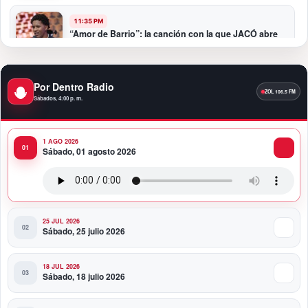
11:35 PM
“Amor de Barrio”: la canción con la que JACÓ abre
un nuevo capítulo en la bachata
10:58 PM
Por Dentro Radio
Presidente Abinader participa en la transmisión de
Sábados, 4:00 p. m.
mando presidencial de Abelardo de la Espriella en
Colombia
1 AGO 2026
10:34 PM
Sábado, 01 agosto 2026
Presidente Abinader participa en la transmisión de
mando presidencial de Abelardo de la Espriella en
Colombia
25 JUL 2026
Sábado, 25 julio 2026
18 JUL 2026
Sábado, 18 julio 2026