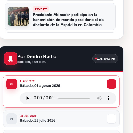
10:34 PM
Presidente Abinader participa en la
transmisión de mando presidencial de
Abelardo de la Espriella en Colombia
10:16 PM
Centro Cultural Banreservas Santiago
inaugura Primer Congreso de Artesanos de
Santiago
Por Dentro Radio
Sábados, 4:00 p. m.
9:04 PM
Premios a la Moda Dominicana celebró su
quinta edición en el Teatro Nacional
1 AGO 2026
Sábado, 01 agosto 2026
11:58 PM
Presidente Abinader viaja a Colombia para
participar en la toma de posesión de
Abelardo de la Espriella
25 JUL 2026
Sábado, 25 julio 2026