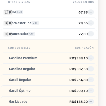
OTRAS DIVISAS
VALOR EN RD$
🇪🇺
67,33
Euro
—
EUR
🇬🇧
78,55
Libra esterlina
—
GBP
🇨🇭
72,09
Franco suizo
—
CHF
COMBUSTIBLES
RD$ / GALÓN
RD$338,10
Gasolina Premium
—
RD$302,50
Gasolina Regular
—
RD$254,80
Gasoil Regular
—
RD$290,10
Gasoil Óptimo
—
RD$135,20
Gas Licuado
—