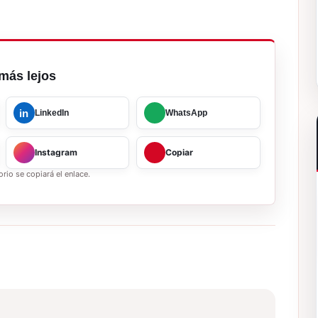
más lejos
in
LinkedIn
WhatsApp
Instagram
Copiar
rio se copiará el enlace.