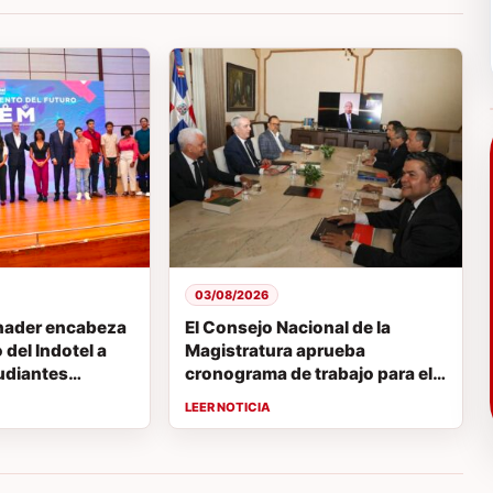
03/08/2026
nader encabeza
El Consejo Nacional de la
del Indotel a
Magistratura aprueba
udiantes
cronograma de trabajo para el
 concurso de
proceso de evaluación de
EM
jueces de la Suprema Corte de
Justicia