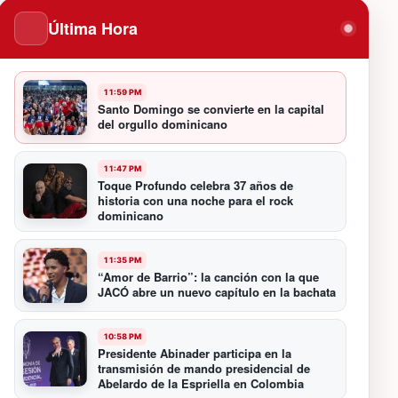
Última Hora
11:59 PM
Santo Domingo se convierte en la capital
del orgullo dominicano
11:47 PM
Toque Profundo celebra 37 años de
historia con una noche para el rock
dominicano
11:35 PM
“Amor de Barrio”: la canción con la que
JACÓ abre un nuevo capítulo en la bachata
10:58 PM
Presidente Abinader participa en la
transmisión de mando presidencial de
Abelardo de la Espriella en Colombia