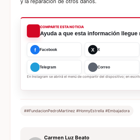
y la reparación de otros daños.
COMPARTE ESTA NOTICIA
Ayuda a que esta información llegue 
f
X
Facebook
X
Telegram
Correo
En Instagram se abrirá el menú de compartir del dispositivo; en escrito
##FundacionPedroMartinez #HonnyEstrella #Embajadora
Carmen Luz Beato